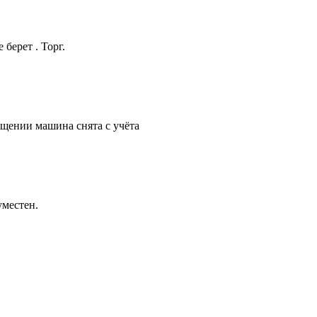
берет . Торг.
бщении машина снята с учёта
уместен.