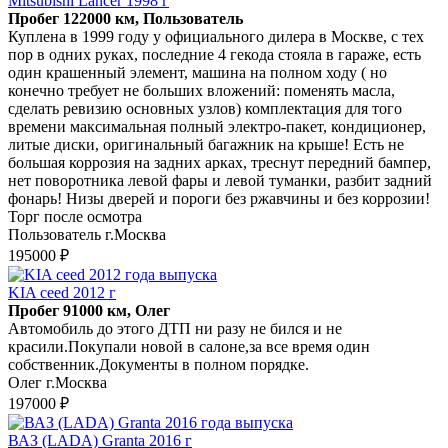
Mitsubishi Lancer 1998 г
Пробег 122000 км, Пользователь
Куплена в 1999 году у официального дилера в Москве, с тех
пор в одних руках, последние 4 гекода стояла в гараже, есть
один крашенный элемент, машина на полном ходу ( но
конечно требует не больших вложений: поменять масла,
сделать ревизию основных узлов) комплектация для того
времени максимальная полный электро-пакет, кондиционер,
литые диски, оригинальный багажник на крыше! Есть не
большая коррозия на задних арках, треснут передний бампер,
нет поворотника левой фары и левой туманки, разбит задний
фонарь! Низы дверей и пороги без ржавчины и без коррозии!
Торг после осмотра
Пользователь г.Москва
195000 ₽
KIA ceed 2012 г
Пробег 91000 км, Олег
Автомобиль до этого ДТП ни разу не бился и не
красили.Покупали новой в салоне,за все время один
собственник.Документы в полном порядке.
Олег г.Москва
197000 ₽
ВАЗ (LADA) Granta 2016 г