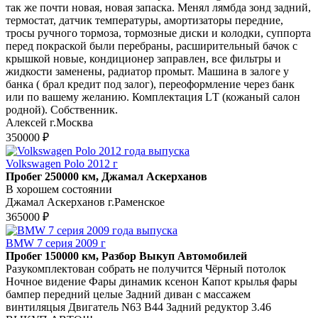
так же почти новая, новая запаска. Менял лямбда зонд задний,
термостат, датчик температуры, амортизаторы передние,
тросы ручного тормоза, тормозные диски и колодки, суппорта
перед покраской были перебраны, расширительный бачок с
крышкой новые, кондиционер заправлен, все фильтры и
жидкости заменены, радиатор промыт. Машина в залоге у
банка ( брал кредит под залог), переоформление через банк
или по вашему желанию. Комплектация LТ (кожаный салон
родной). Собственник.
Алексей г.Москва
350000 ₽
Volkswagen Polo 2012 г
Пробег 250000 км, Джамал Аскерханов
В хорошем состоянии
Джамал Аскерханов г.Раменское
365000 ₽
BMW 7 серия 2009 г
Пробег 150000 км, Разбор Выкуп Автомобилей
Разукомплектован собрать не получится Чёрный потолок
Ночное видение Фары динамик ксенон Капот крылья фары
бампер передний целые Задний диван с массажем
винтиляцыя Двигатель N63 B44 Задний редуктор 3.46