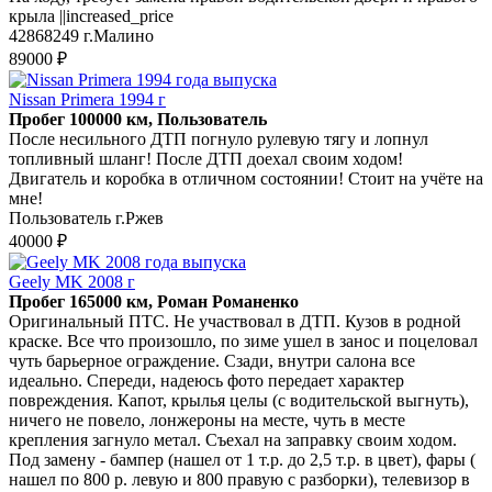
крыла ||increased_price
42868249 г.Малино
89000 ₽
Nissan Primera 1994 г
Пробег 100000 км, Пользователь
После несильного ДТП погнуло рулевую тягу и лопнул
топливный шланг! После ДТП доехал своим ходом!
Двигатель и коробка в отличном состоянии! Стоит на учёте на
мне!
Пользователь г.Ржев
40000 ₽
Geely MK 2008 г
Пробег 165000 км, Роман Романенко
Оригинальный ПТС. Не участвовал в ДТП. Кузов в родной
краске. Все что произошло, по зиме ушел в занос и поцеловал
чуть барьерное ограждение. Сзади, внутри салона все
идеально. Спереди, надеюсь фото передает характер
повреждения. Капот, крылья целы (с водительской выгнуть),
ничего не повело, лонжероны на месте, чуть в месте
крепления загнуло метал. Съехал на заправку своим ходом.
Под замену - бампер (нашел от 1 т.р. до 2,5 т.р. в цвет), фары (
нашел по 800 р. левую и 800 правую с разборки), телевизор в