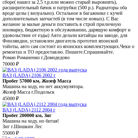
сборе( нашел за 2,5 т.р.или можно старый выровнять),
расширительный бачок и патрубки (500 р.). Радиаторы оба
вроде целы ( визуально). Остальное в багажнике с кучей
дополнительных запчастей (в том числе новых). С Вас
желание за малые деньги поставить в строй приличную
иномарку, бюджетную в обслуживании, дарящую комфорт и
удовольствие от езды) Авто делали китайцы на заводе, для
Финляндии, установлен двигатель прототип японской
тойоты, авто сам состоит из японских комплектующих.Чеки о
ремонтах и ТО предоставлю. Пишите.Спрашивайте.
Роман Романенко г.Домодедово
70000 ₽
ВАЗ (LADA) 2106 2002 г
Пробег 57000 км, Жозеф Масса
Машина на ходу, но нет аккумулятора.
Жозеф Масса г.Подольск
45000 ₽
ВАЗ (LADA) 2112 2004 г
Пробег 200000 км, Зиг
Машина на ходу, но битая!
Зиг г.Шишкин Лес
55000 ₽