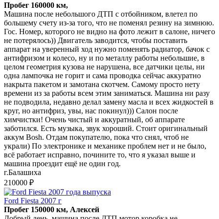
Пробег 160000 км,
Машина после небольшого ДТП с отбойником, влетел по
большему счету из-за того, что не поменял резину на зимнюю.
Гос. Номер, которого не видно на фото лежит в салоне, ничего
не потерялось)) Двигатель заводится, чтобы поставить
аппарат на уверенный ход нужно поменять радиатор, бачок с
антифризом и колесо, ну и по металлу работы небольшие, в
целом геометрия кузова не нарушена, все датчики целы, ни
одна лампочка не горит и сама проводка сейчас аккуратно
накрыта пакетом и замотана скотчем. Самому просто нету
времени из за работы всем этим заниматься. Машина ни разу
не подводила, недавно делал замену масла и всех жидкостей в
круг, но антифриз, увы, нас покинул))) Салон после
химчистки! Очень чистый и аккуратный, об аппарате
заботился. Есть музыка, звук хороший. Стоит оригинальный
аккум Bosh. Отдам покупателю, пока что снял, чтоб не
украли) По электронике и механике проблем нет и не было,
всё работает исправно, почините то, что я указал выше и
машина проездит ещё не один год.
г.Балашиха
210000 ₽
Ford Fiesta 2007 г
Пробег 150000 км, Алексей
Добрый день. машина после ДТП мотор коробка не