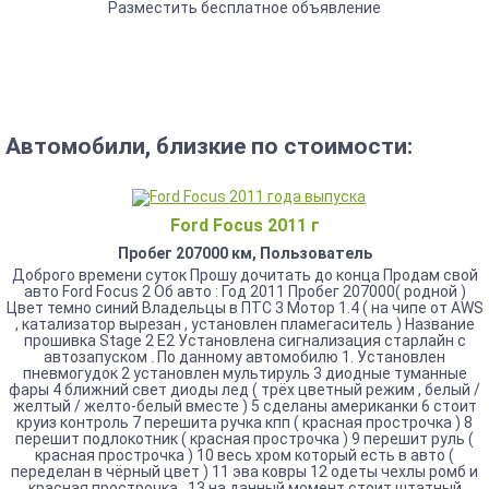
Разместить бесплатное объявление
Автомобили, близкие по стоимости:
Ford Focus 2011 г
Пробег 207000 км, Пользователь
Доброго времени суток Прошу дочитать до конца Продам свой
авто Ford Focus 2 Об авто : Год 2011 Пробег 207000( родной )
Цвет темно синий Владельцы в ПТС 3 Мотор 1.4 ( на чипе от AWS
, катализатор вырезан , установлен пламегаситель ) Название
прошивка Stage 2 E2 Установлена сигнализация старлайн с
автозапуском . По данному автомобилю 1. Установлен
пневмогудок 2 установлен мультируль 3 диодные туманные
фары 4 ближний свет диоды лед ( трёх цветный режим , белый /
желтый / желто-белый вместе ) 5 сделаны американки 6 стоит
круиз контроль 7 перешита ручка кпп ( красная прострочка ) 8
перешит подлокотник ( красная прострочка ) 9 перешит руль (
красная прострочка ) 10 весь хром который есть в авто (
переделан в чёрный цвет ) 11 эва ковры 12 одеты чехлы ромб и
красная прострочка . 13 на данный момент стоит штатный