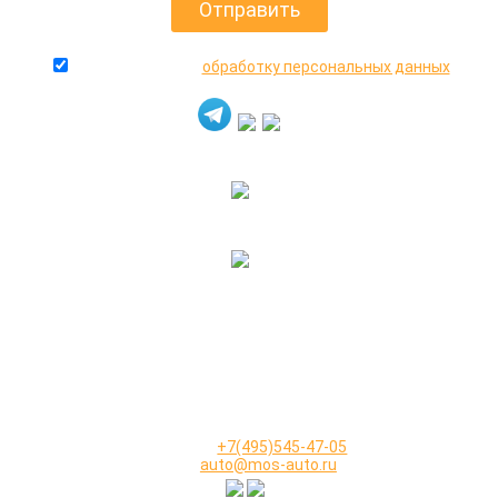
даю согласие на
обработку персональных данных
+7(916)640-99-88
+7(495)545-47-05
2000-2026 © МосАвто - скупаем битые машины
иностранного и российского производства.
КОНТАКТЫ
Телефон:
+7(495)545-47-05
Email:
auto@mos-auto.ru