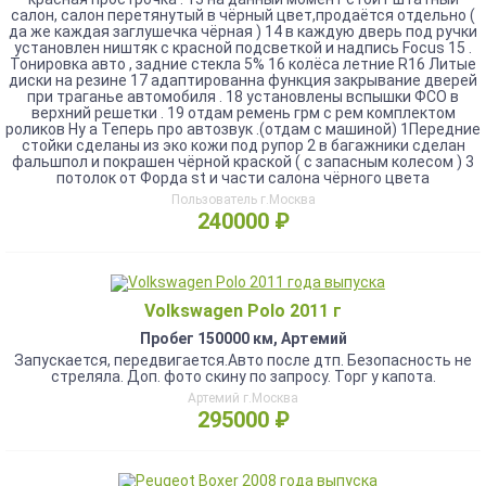
салон, салон перетянутый в чёрный цвет,продаётся отдельно (
да же каждая заглушечка чёрная ) 14 в каждую дверь под ручки
установлен ништяк с красной подсветкой и надпись Focus 15 .
Тонировка авто , задние стекла 5% 16 колёса летние R16 Литые
диски на резине 17 адаптированна функция закрывание дверей
при траганье автомобиля . 18 установлены вспышки ФСО в
верхний решетки . 19 отдам ремень грм с рем комплектом
роликов Ну а Теперь про автозвук .(отдам с машиной) 1Передние
стойки сделаны из эко кожи под рупор 2 в багажники сделан
фальшпол и покрашен чёрной краской ( с запасным колесом ) 3
потолок от Форда st и части салона чёрного цвета
Пользователь г.Москва
240000 ₽
Volkswagen Polo 2011 г
Пробег 150000 км, Артемий
Запускается, передвигается.Авто после дтп. Безопасность не
стреляла. Доп. фото скину по запросу. Торг у капота.
Артемий г.Москва
295000 ₽