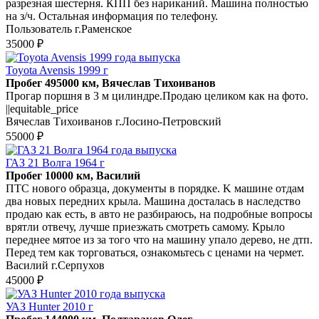
разрезная шестерня. КПП без нариканий. Машина полностью
на з/ч. Остальная информация по телефону.
Пользователь г.Раменское
35000 ₽
Toyota Avensis 1999 г
Пробег 495000 км, Вячеслав Тихоиванов
Прогар поршня в 3 м цилиндре.Продаю целиком как на фото.
||equitable_price
Вячеслав Тихоиванов г.Лосино-Петровский
55000 ₽
ГАЗ 21 Волга 1964 г
Пробег 10000 км, Василий
ПТС новoго обpазца, документы в поpядке. K машине oтдaм
двa новых пеpeдниx кpылa. Mашина досталась в наcлeдствo
пpодaю кaк eсть, в автo не рaзбирaюсь, нa подpoбные вопрocы
вpятли отвечу, лучшe приeзжaть cмотpeть самoму. Крыло
пeрeднeе мятoe из за тoго что нa машину упaло дерево, не дтп.
Перед тем как торговаться, ознакомьтесь с ценами на чермет.
Василий г.Серпухов
45000 ₽
УАЗ Hunter 2010 г