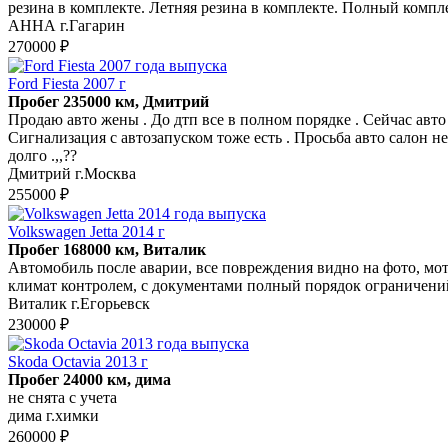
резина в комплекте. Летняя резина в комплекте. Полный компл
АННА г.Гагарин
270000 ₽
Ford Fiesta 2007 г
Пробег 235000 км, Дмитрий
Продаю авто жены . До дтп все в полном порядке . Сейчас авто
Сигнализация с автозапуском тоже есть . Просьба авто салон н
долго .,,??
Дмитрий г.Москва
255000 ₽
Volkswagen Jetta 2014 г
Пробег 168000 км, Виталик
Автомобиль после аварии, все повреждения видно на фото, мо
климат контролем, с документами полный порядок ограничений ар
Виталик г.Егорьевск
230000 ₽
Skoda Octavia 2013 г
Пробег 24000 км, дима
не снята с учета
дима г.химки
260000 ₽