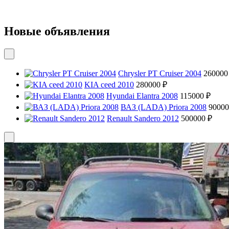
Новые объявления
Chrysler PT Cruiser 2004
260000
KIA ceed 2010
280000 ₽
Hyundai Elantra 2008
115000 ₽
ВАЗ (LADA) Priora 2008
90000
Renault Sandero 2012
500000 ₽