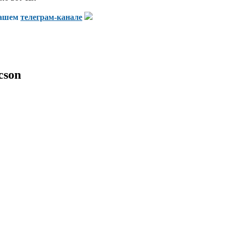
нашем
телеграм-канале
cson