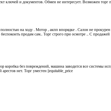
ект ключей и документов. Обмен не интересует. Возможен торг 
 полностью на ходу . Мотор , акпп впорядке . Салон не прокурен
е беспокоить продам сам.. Торг строго при осмотре .. С продаже
тор коробка без повреждений, машина заводится все системы ис
естов нет. Торг уместен ||equitable_price