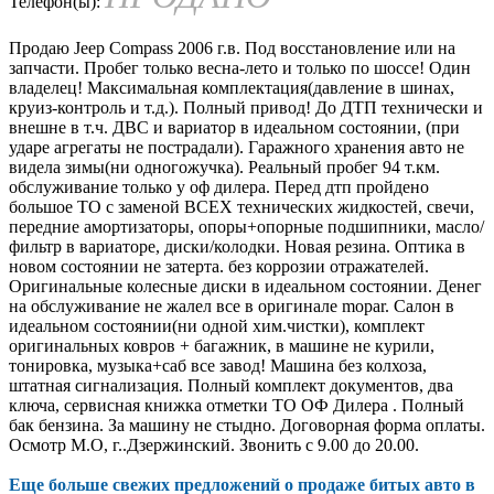
Телефон(ы):
Продаю Jeep Compass 2006 г.в. Под восстановление или на
запчасти. Пробег только весна-лето и только по шоссе! Один
владелец! Максимальная комплектация(давление в шинах,
круиз-контроль и т.д.). Полный привод! До ДТП технически и
внешне в т.ч. ДВС и вариатор в идеальном состоянии, (при
ударе агрегаты не пострадали). Гаражного хранения авто не
видела зимы(ни одногожучка). Реальный пробег 94 т.км.
обслуживание только у оф дилера. Перед дтп пройдено
большое ТО с заменой ВСЕХ технических жидкостей, свечи,
передние амортизаторы, опоры+опорные подшипники, масло/
фильтр в вариаторе, диски/колодки. Новая резина. Оптика в
новом состоянии не затерта. без коррозии отражателей.
Оригинальные колесные диски в идеальном состоянии. Денег
на обслуживание не жалел все в оригинале mopar. Салон в
идеальном состоянии(ни одной хим.чистки), комплект
оригинальных ковров + багажник, в машине не курили,
тонировка, музыка+саб все завод! Машина без колхоза,
штатная сигнализация. Полный комплект документов, два
ключа, сервисная книжка отметки ТО ОФ Дилера . Полный
бак бензина. За машину не стыдно. Договорная форма оплаты.
Осмотр М.О, г..Дзержинский. Звонить с 9.00 до 20.00.
Еще больше свежих предложений о продаже битых авто в