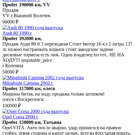
Пробег 190000 км, VV
Продам
VV г.Вышний Волочек
90000 ₽
Audi 80 1990 г
Пробег 392000 км,
Продам Ауди 80 б 3 переходная Стоит мотор 16 кл 2 литра 137
лс нужно настраивать впрыск стоят заводские задние
дисковые тормоза есть люк. Один владелец по птс. НЕ НА
ХОДУ!!! ||equitable_price
г.Коломна
50000 ₽
Mitsubishi Carisma 2002 г
Пробег 317000 км, олеся
Машина битая, на ходу, продажа только целиком!
олеся г.Воскресенск
100000 ₽
Opel Corsa 2000 г
Пробег 150000 км, Татьяна
Opel VITA. Авто после аварии, удар пришелся на правую
стойку, левая сторона и капот целые, хотели восстанавливать,