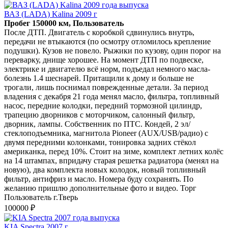
ВАЗ (LADA) Kalina 2009 г
Пробег 150000 км, Пользователь
После ДТП. Двигатель с коробкой сдвинулись внутрь,
передачи не втыкаются (по осмотру отломилось крепление
подушки). Кузов не повело. Рыжики по кузову, один порог на
переварку, днище хорошее. На момент ДТП по подвеске,
электрике и двигателю всё норм, подъедал немного масла-
болезнь 1.4 шеснарей. Притащили к дому и больше не
трогали, лишь поснимал поврежденные детали. За период
владения с декабря 21 года менял масло, фильтра, топливный
насос, передние колодки, передний тормозной цилиндр,
трапецию дворников с моторчиком, салонный фильтр,
дворник, лампы. Собственник по ПТС. Кондей, 2 эл/
стеклоподъемника, магнитола Pioneer (AUX/USB/радио) с
двумя передними колонками, тонировка задних стёкол
американка, перед 10%. Стоит на зиме, комплект летних колёс
на 14 штампах, впридачу старая решетка радиатора (менял на
новую), два комплекта новых колодок, новый топливный
фильтр, антифриз и масло. Номера буду сохранять. По
желанию пришлю дополнительные фото и видео. Торг
Пользователь г.Тверь
100000 ₽
KIA Spectra 2007 г