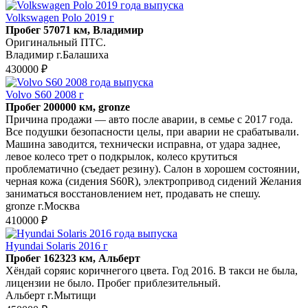
Volkswagen Polo 2019 г
Пробег 57071 км, Владимир
Оригинальный ПТС.
Владимир г.Балашиха
430000 ₽
Volvo S60 2008 г
Пробег 200000 км, gronze
Причина продажи — авто после аварии, в семье с 2017 года.
Все подушки безопасности целы, при аварии не срабатывали.
Машина заводится, технически исправна, от удара заднее,
левое колесо трет о подкрылок, колесо крутиться
проблематично (съедает резину). Салон в хорошем состоянии,
черная кожа (сидения S60R), электропривод сидений Желания
заниматься восстановлением нет, продавать не спешу.
gronze г.Москва
410000 ₽
Hyundai Solaris 2016 г
Пробег 162323 км, Альберт
Хёндай соряис коричнегого цвета. Год 2016. В такси не была,
лицензии не было. Пробег приблезительный.
Альберт г.Мытищи