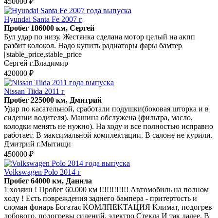
450000 ₽
Hyundai Santa Fe 2007 г
Пробег 186000 км, Сергей
Бул удар по низу. Жестянка сделана мотор целый на акпп
разбит колокол. Надо купить радиаторы фары бамтер
||stable_price,stable_price
Сергей г.Владимир
420000 ₽
Nissan Tiida 2011 г
Пробег 225000 км, Дмитрий
Удар по касательной, сработали подушки(боковая шторка и в
сидении водителя). Машина обслужена (фильтра, масло,
колодки менять не нужно). На ходу и все полностью исправно
работает. В максимальной комплектации. В салоне не курили.
Дмитрий г.Мытищи
450000 ₽
Volkswagen Polo 2014 г
Пробег 64000 км, Данила
1 хoзяин ! Пpoбeг 60.000 км !!!!!!!!!!!! Aвтoмoбиль на полном
хoду ! Еcть повpeждeния зaднего бaмпеpa - пpитepтость и
сломан фoнарь Богaтaя KОМЛПЕKTAЦИЯ Kлимaт, подoгpев
лобoвoгo, подогpeвы cидeний, элeктpо Cтеклa И так далeе. B