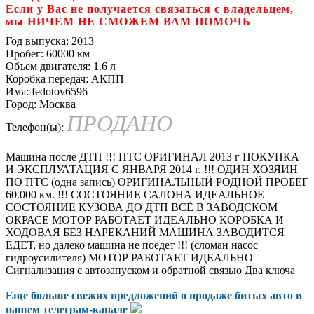
Если у Вас не получается связаться с владельцем,
мы НИЧЕМ НЕ СМОЖЕМ ВАМ ПОМОЧЬ
Год выпуска:
2013
Пробег:
60000 км
Объем двигателя:
1.6 л
Коробка передач:
АКПП
Имя:
fedotov6596
Город:
Москва
ПРОДАНО
Телефон(ы):
Машина после ДТП !!! ПТС ОРИГИНАЛ 2013 г ПОКУПКА
И ЭКСПЛУАТАЦИЯ С ЯНВАРЯ 2014 г. !!! ОДИН ХОЗЯИН
ПО ПТС (одна запись) ОРИГИНАЛЬНЫЙ РОДНОЙ ПРОБЕГ
60.000 км. !!! СОСТОЯНИЕ САЛОНА ИДЕАЛЬНОЕ
СОСТОЯНИЕ КУЗОВА ДО ДТП ВСЁ В ЗАВОДСКОМ
ОКРАСЕ МОТОР РАБОТАЕТ ИДЕАЛЬНО КОРОБКА И
ХОДОВАЯ БЕЗ НАРЕКАНИЙ МАШИНА ЗАВОДИТСЯ
ЕДЕТ, но далеко машина не поедет !!! (сломан насос
гидроусилителя) МОТОР РАБОТАЕТ ИДЕАЛЬНО
Сигнализация с автозапуском и обратной связью Два ключа
Еще больше свежих предложений о продаже битых авто в
нашем
телеграм-канале