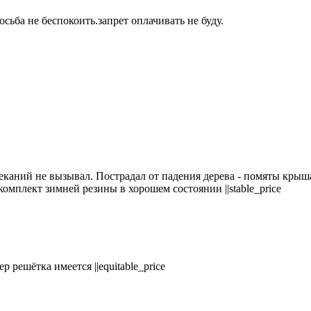
осьба не беспокоить.запрет оплачивать не буду.
каний не вызывал. Пострадал от падения дерева - помяты крыша
 комплект зимней резины в хорошем состоянии ||stable_price
р решётка имеется ||equitable_price