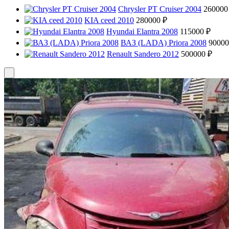
Chrysler PT Cruiser 2004
260000
KIA ceed 2010
280000 ₽
Hyundai Elantra 2008
115000 ₽
ВАЗ (LADA) Priora 2008
90000
Renault Sandero 2012
500000 ₽