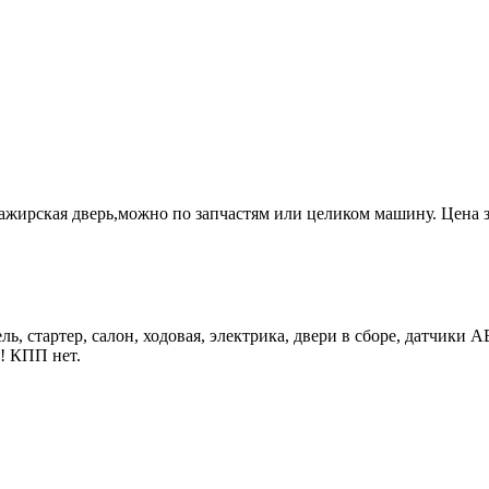
ажирская дверь,можно по запчастям или целиком машину. Цена з
ь, стартер, салон, ходовая, электрика, двери в сборе, датчики A
! КПП нет.