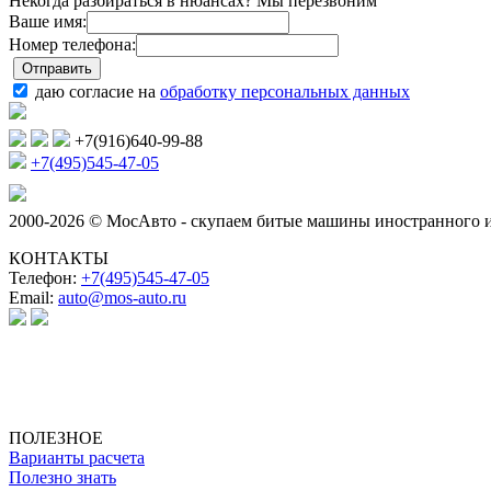
Некогда разбираться в нюансах? Мы перезвоним
Ваше имя:
Номер телефона:
даю согласие на
обработку персональных данных
+7(916)640-99-88
+7(495)545-47-05
2000-2026 © МосАвто - скупаем битые машины иностранного и
КОНТАКТЫ
Телефон:
+7(495)545-47-05
Email:
auto@mos-auto.ru
ИП Клименко О. А.
ИНН: 500111431084
ОГРНИП: 319508100025369
ПОЛЕЗНОЕ
Варианты расчета
Полезно знать