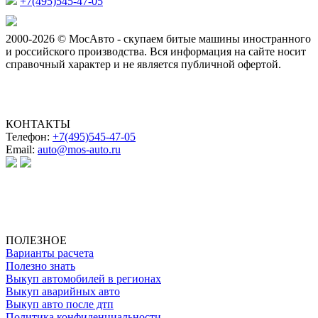
+7(495)545-47-05
2000-2026 © МосАвто - скупаем битые машины иностранного
и российского производства.
Вся информация на сайте носит
справочный характер и не является публичной офертой.
КОНТАКТЫ
Телефон:
+7(495)545-47-05
Email:
auto@mos-auto.ru
ИП Клименко О. А.
ИНН: 500111431084
ОГРНИП: 319508100025369
ПОЛЕЗНОЕ
Варианты расчета
Полезно знать
Выкуп автомобилей в регионах
Выкуп аварийных авто
Выкуп авто после дтп
Политика конфиденциальности