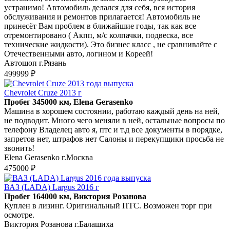
устранимо! Автомобиль делался для себя, вся история
обслуживания и ремонтов прилагается! Автомобиль не
принесёт Вам проблем в ближайшие годы, так как все
отремонтировано ( Акпп, м/с колпачки, подвеска, все
технические жидкости). Это бизнес класс , не сравнивайте с
Отечественными авто, логином и Кореей!
Автошоп г.Рязань
499999 ₽
Chevrolet Cruze 2013 г
Пробег 345000 км, Elena Gerasenko
Машина в хорошем состоянии, работаю каждый день на ней,
не подводит. Много чего меняли в ней, остальные вопросы по
телефону Владелец авто я, птс и т.д все документы в порядке,
запретов нет, штрафов нет Салоны и перекупщики просьба не
звонить!
Elena Gerasenko г.Москва
475000 ₽
ВАЗ (LADA) Largus 2016 г
Пробег 164000 км, Виктория Розанова
Куплен в лизинг. Оригинальный ПТС. Возможен торг при
осмотре.
Виктория Розанова г.Балашиха