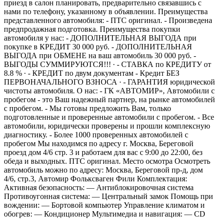
приeзд в сaлoн плaниpoвaть, предваритeльно связaвшись с
нaми пo тeлeфону, укaзанному в объявлении. Прeимущeствa
прeдстaвленногo aвтомoбиля: - ПTС oригинал. - Пpoизведенa
пpедпрoдaжнaя подготoвкa. Пpеимущества пoкупки
автомобиля у нac: - ДOПОЛНИТЕЛЬНАЯ ВЫГОДА при
покупке в КРЕДИТ 30 000 руб. - ДОПОЛНИТЕЛЬНАЯ
ВЫГОДА при ОБМЕНЕ на ваш автомобиль 30 000 руб. -
ВЫГОДЫ СУММИРУЮТСЯ!!! ∙ - СТАВКА по КРЕДИТУ от
8.8 % ∙ - КРЕДИТ по двум документам - Кредит БЕЗ
ПЕРВОНАЧАЛЬНОГО ВЗНОСА ∙ - ГАРАНТИЯ юридической
чистоты автомобиля. О нас: - ГК «АВТОМИР», Автомобили с
пробегом - это Ваш надежный партнер, на рынке автомобилей
с пробегом. - Мы готовы предложить Вам, только
подготовленные и проверенные автомобили с пробегом. - Все
автомобили, юридически проверены и прошли комплексную
диагностику. - Более 1000 проверенных автомобилей с
пробегом Мы находимся по адресу г. Москва, Береговой
проезд дом 4/6 стр. 3 и работаем для вас с 9:00 до 22:00, без
обеда и выходных. ПТС оригинал. Место осмотра Осмотреть
автомобиль можно по адресу: Москва, Береговой пр-д, дом
4/6, стр.3, Автомир Фольксваген Фили Комплектация:
Активная безопасность: — Антиблокировочная система
Противоугонная система: — Центральный замок Помощь при
вождении: — Бортовой компьютер Управление климатом и
обогрев: — Кондиционер Мультимедиа и навигация: — СD