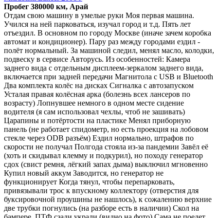
Пробег 380000 км, Арай
Отдам свою машину в умелые руки Моя первая машина.
Учился на ней парковаться, изучал город и т.д. Пять лет
отъездил. В основном по городу Москве (иначе зачем коробка
автомат и кондиционер). Пару раз между городами ездил -
полёт нормальный. За машиной следил, менял масло, колодки,
подвеску в сервисе Авторусь. Из особенностей: Камера
заднего вида с отдельным дисплеем-зеркалом заднего вида,
включается при задней передачи Магнитола с USB и Bluetooth
Два комплекта колёс на дисках Сигналка с автозапуском
Усталая правая колёсная арка (болезнь всех лансеров по
возрасту) Лопнувшее немного в одном месте сидение
водителя (я сам использовал чехлы, чтоб не зашивать)
Царапины и потёртости на пластике Менял приборную
панель (не работает спидометр, но есть проекция на лобовом
стекле через ODB разъём) Ездил нормально, штрафов по
скорости не получал Полгода стояла из-за пандемии Завёл её
(хоть и скидывал клемму и подкурил), но походу генератор
сдох (свист ремня, лёгкий запах дыма) выключил мгновенно
Купил новый аккум Заводится, но генератор не
функционирует Когда тянул, чтобы перепарковать,
привязывали трос к впускному коллектору (отверстия для
буксировочной проушины не нашлось), к сожалению верхние
две трубки погнулись (на разборе есть в наличии) Скол на
бампере, ПТФ сзади украли (видно на фото) Сама не поедет,