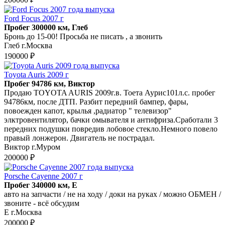
Ford Focus 2007 г
Пробег 300000 км, Глеб
Бронь до 15-00! Просьба не писать , а звонить
Глеб г.Москва
190000 ₽
Toyota Auris 2009 г
Пробег 94786 км, Виктор
Продаю TOYOTA AURIS 2009г.в. Тоета Аурис101л.с. пробег
94786км, после ДТП. Разбит передний бампер, фары,
повоежден капот, крылья ,радиатор " телевизор"
элктровентилятор, бачки омывателя и антифриза.Сработали 3
передних подушки повредив лобовое стекло.Немного повело
правый лонжерон. Двигатель не пострадал.
Виктор г.Муром
200000 ₽
Porsche Cayenne 2007 г
Пробег 340000 км, Е
авто на запчасти / не на ходу / доки на руках / можно ОБМЕН /
звоните - всё обсудим
Е г.Москва
200000 ₽