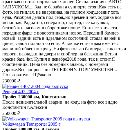
красивая и стоит нормальных денег. Сигнализация с АВТО
ЗАПУСКОМ.... Зад не барабан а суппорта стоят.Как есть на
фото, не гнилая, не вваренная, на полном ходу,доедит хоть
куда. Разобрал делать под себя,,но времени нет, ходовка вся
менанная. Радиатор, генератор, стартер, все катушки,
бензобак с насосом в сборе тоже новое. Есть все запчасти,
передние фары с поворотниками новое. Передний бампер
новый, задний есть в идеальном состояний стояла на ней в
цвете, салон полностью есть. А так же есть отдам вместе с
машиной обвес по кругу. На фото только бампера, а так есть и
пороги, накладки на двери и спойлер на багажник.Есть и
краска база 4кг. Купил в декабре2018 года, так и стоит.Я
собственник. Цена без номерных знаков, с номерами
дороже.Все вопросы по ТЕЛЕФОНУ. ТОРГ УМЕСТЕН...
Пользователь г.Щёлково
230000 ₽
Peugeot 407 2004 г
Пробег 230000 км, Константин
После незначительной аварии, на ходу, на фото все видно
Константин г.Алексин
250000 ₽
Volkswagen Transporter 2005 г
Пробег 300000 км, Алексей