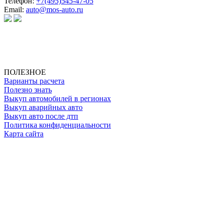
Телефон:
+7(495)545-47-05
Email:
auto@mos-auto.ru
ИП Клименко О. А.
ИНН: 500111431084
ОГРНИП: 319508100025369
ПОЛЕЗНОЕ
Варианты расчета
Полезно знать
Выкуп автомобилей в регионах
Выкуп аварийных авто
Выкуп авто после дтп
Политика конфиденциальности
Карта сайта