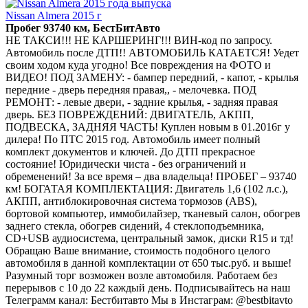
Nissan Almera 2015 г
Пробег 93740 км, БестБитАвто
НЕ ТАКСИ!!! НЕ КАРШЕРИНГ!!! ВИН-код по запросу.
Автомобиль после ДТП!! АВТОМОБИЛЬ КАТАЕТСЯ! Уедет
своим ходом куда угодно! Все повреждения на ФОТО и
ВИДЕО! ПОД ЗАМЕНУ: - бампер передний, - капот, - крылья
передние - дверь передняя правая,, - мелочевка. ПОД
РЕМОНТ: - левые двери, - задние крылья, - задняя правая
дверь. БЕЗ ПОВРЕЖДЕНИЙ: ДВИГАТЕЛЬ, АКПП,
ПОДВЕСКА, ЗАДНЯЯ ЧАСТЬ! Куплен новым в 01.2016г у
дилера! По ПТС 2015 год. Автомобиль имеет полный
комплект документов и ключей. До ДТП прекрасное
состояние! Юридически чиста - без ограничений и
обременений! За все время – два владельца! ПРОБЕГ – 93740
км! БОГАТАЯ КОМПЛЕКТАЦИЯ: Двигатель 1,6 (102 л.с.),
АКПП, антиблокировочная система тормозов (ABS),
бортовой компьютер, иммобилайзер, тканевый салон, обогрев
заднего стекла, обогрев сидений, 4 стеклоподъемника,
CD+USB аудиосистема, центральный замок, диски R15 и тд!
Обращаю Ваше внимание, стоимость подобного целого
автомобиля в данной комплектации от 650 тыс.руб. и выше!
Разумный торг возможен возле автомобиля. Работаем без
перерывов с 10 до 22 каждый день. Подписывайтесь на наш
Телеграмм канал: Бестбитавто Мы в Инстаграм: @bestbitavto