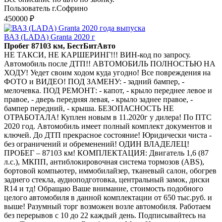
Пользователь г.Софрино
450000 ₽
ВАЗ (LADA) Granta 2020 г
Пробег 87103 км, БестБитАвто
НЕ ТАКСИ, НЕ КАРШЕРИНГ!!! ВИН-код по запросу.
Автомобиль после ДТП!! АВТОМОБИЛЬ ПОЛНОСТЬЮ НА
ХОДУ! Уедет своим ходом куда угодно! Все повреждения на
ФОТО и ВИДЕО! ПОД ЗАМЕНУ: - задний бампер, -
мелочевка. ПОД РЕМОНТ: - капот, - крыло переднее левое и
правое, - дверь передняя левая, - крыло заднее правое, -
бампер передний, - крыша. БЕЗОПАСНОСТЬ НЕ
ОТРАБОТАЛА! Куплен новым в 11.2020г у дилера! По ПТС
2020 год. Автомобиль имеет полный комплект документов и
ключей. До ДТП прекрасное состояние! Юридически чиста -
без ограничений и обременений! ОДИН ВЛАДЕЛЕЦ!
ПРОБЕГ – 87103 км! КОМПЛЕКТАЦИЯ: Двигатель 1,6 (87
л.с.), МКПП, антиблокировочная система тормозов (ABS),
бортовой компьютер, иммобилайзер, тканевый салон, обогрев
заднего стекла, аудиоподготовка, центральный замок, диски
R14 и тд! Обращаю Ваше внимание, стоимость подобного
целого автомобиля в данной комплектации от 650 тыс.руб. и
выше! Разумный торг возможен возле автомобиля. Работаем
без перерывов с 10 до 22 каждый день. Подписывайтесь на