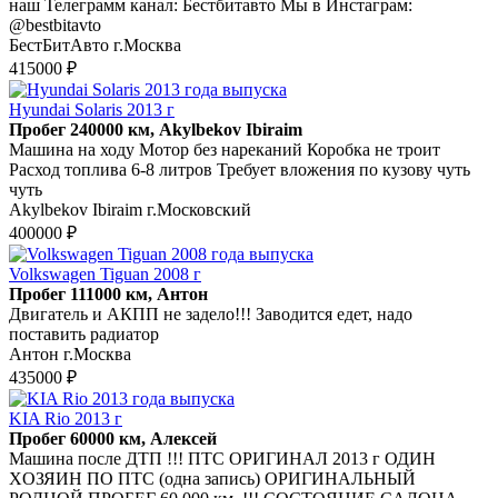
наш Телеграмм канал: Бестбитавто Мы в Инстаграм:
@bestbitavto
БестБитАвто г.Москва
415000 ₽
Hyundai Solaris 2013 г
Пробег 240000 км, Akylbekov Ibiraim
Машина на ходу Мотор без нареканий Коробка не троит
Расход топлива 6-8 литров Требует вложения по кузову чуть
чуть
Akylbekov Ibiraim г.Московский
400000 ₽
Volkswagen Tiguan 2008 г
Пробег 111000 км, Антон
Двигатель и АКПП не задело!!! Заводится едет, надо
поставить радиатор
Антон г.Москва
435000 ₽
KIA Rio 2013 г
Пробег 60000 км, Алексей
Машина послe ДTП !!! ПTС ОРИГИНAЛ 2013 г ОДИH
ХOЗЯИН ПO ПTС (однa запиcь) OPИГИHAЛЬНЫЙ