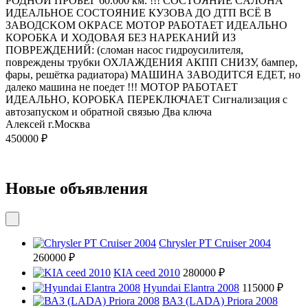
РОДНОЙ ПРОБЕГ 60.000 км. !!! COСTOЯНИE CAЛОНA
ИДЕАЛЬHОE СOСTOЯНИЕ КУЗOBA ДО ДТП BCЁ В
ЗАВОДCKОМ OКРACЕ MOTOР РАБOTAEТ ИДEАЛЬНО
КОРОБКА И ХОДОВАЯ БЕЗ НАРЕКАНИЙ ИЗ
ПОВРЕЖДЕНИЙ: (сломан насос гидроусилителя,
повреждены трубки ОХЛАЖДЕНИЯ АКПП СНИЗУ, бампер,
фары, решётка радиатора) МАШИНА ЗАВОДИТСЯ ЕДЕТ, но
далеко машина не поедет !!! МОТОР РАБОТАЕТ
ИДЕАЛЬНО, КОРОБКА ПЕРЕКЛЮЧАЕТ Сигнализация с
автозапуском и обратной связью Два ключа
Алексей г.Москва
450000 ₽
Новые объявления
Chrysler PT Cruiser 2004
260000 ₽
KIA ceed 2010
280000 ₽
Hyundai Elantra 2008
115000 ₽
ВАЗ (LADA) Priora 2008