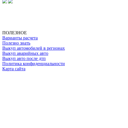
ИП Клименко О. А.
ИНН: 500111431084
ОГРНИП: 319508100025369
ПОЛЕЗНОЕ
Варианты расчета
Полезно знать
Выкуп автомобилей в регионах
Выкуп аварийных авто
Выкуп авто после дтп
Политика конфиденциальности
Карта сайта