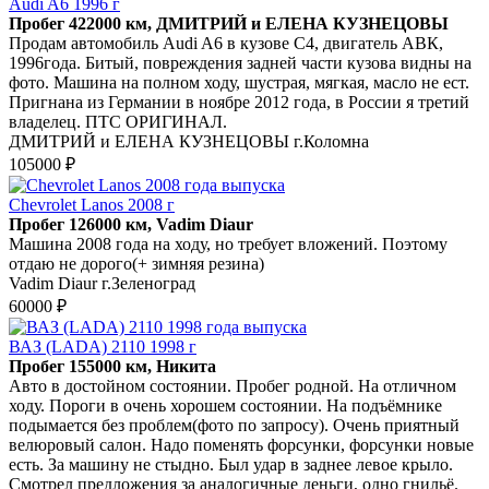
Audi A6 1996 г
Пробег 422000 км, ДМИТРИЙ и ЕЛЕНА КУЗНЕЦОВЫ
Продам автомобиль Audi A6 в кузове С4, двигатель АВК,
1996года. Битый, повреждения задней части кузова видны на
фото. Машина на полном ходу, шустрая, мягкая, масло не ест.
Пригнана из Германии в ноябре 2012 года, в России я третий
владелец. ПТС ОРИГИНАЛ.
ДМИТРИЙ и ЕЛЕНА КУЗНЕЦОВЫ г.Коломна
105000 ₽
Chevrolet Lanos 2008 г
Пробег 126000 км, Vadim Diaur
Машина 2008 года на ходу, но требует вложений. Поэтому
отдаю не дорого(+ зимняя резина)
Vadim Diaur г.Зеленоград
60000 ₽
ВАЗ (LADA) 2110 1998 г
Пробег 155000 км, Никита
Авто в достойном состоянии. Пробег родной. На отличном
ходу. Пороги в очень хорошем состоянии. На подъёмнике
подымается без проблем(фото по запросу). Очень приятный
велюровый салон. Надо поменять форсунки, форсунки новые
есть. За машину не стыдно. Был удар в заднее левое крыло.
Смотрел предложения за аналогичные деньги, одно гнильё.