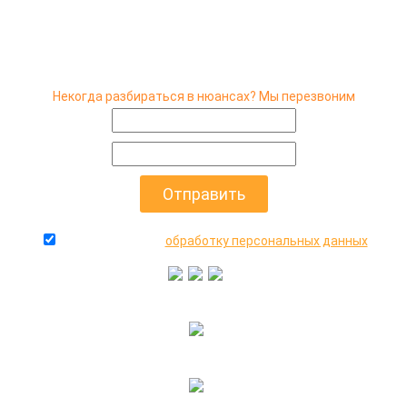
Некогда разбираться в нюансах? Мы перезвоним
даю согласие на
обработку персональных данных
+7(916)640-99-88
+7(495)545-47-05
2000-2026 © МосАвто - скупаем битые машины