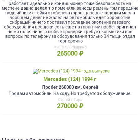
работает идеально и кондицыонер тоже безопаснасть на
местене давно делал т.о поменяли ваносы ремень грм передние
подшибники стойки стобелезаторов щаровые колодки масла
вообщем денег не жалел на овтомобиль едет хорошотне
сибрацый ничего поставил последнее околение газового
оборудования все доки есть ещё на гарантии пробег оригинал
не мотался ничего любые проверки требует косметики все
вопросы по телефону за оборудования только 34 тыщи отдал
торг срочно
Миша г.Лыткарино
265000 ₽
Mercedes (124) 1994 г
Пробег 260000 км, Сергей
Продам автомобиль. На ходу. Но требуется обслуживание.
Сергей г.Тара
270000 ₽