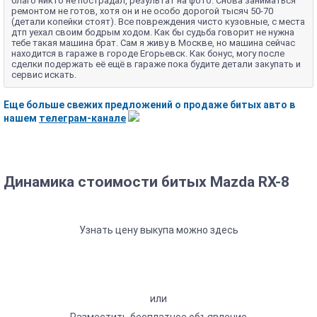
благо никто не пострадал, результат на фото. Снова заниматься
ремонтом не готов, хотя он и не особо дорогой тысяч 50-70
(детали копейки стоят). Все повреждения чисто кузовные, с места
дтп уехал своим бодрым ходом. Как бы судьба говорит не нужна
тебе такая машина брат. Сам я живу в Москве, но машина сейчас
находится в гараже в городе Егорьевск. Как бонус, могу после
сделки подержать её ещё в гараже пока будите детали закупать и
сервис искать.
Еще больше свежих предложений о продаже битых авто в
нашем
телеграм-канале
Динамика стоимости битых Mazda RX-8
Узнать цену выкупа можно здесь
или
Разместить бесплатное объявление