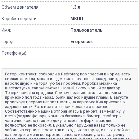
Объем двигателя:
1.3 л
Коробка передач:
МКПП
Имя:
Пользователь
Город:
Егорьевск
Телефон(ы):
Ротор, контракт, собирали в Redrotary, компрессия в норме, есть
свежие замеры, масло и т.д менял пару тысяч назад, заводится и
на холодную и на горячую без проблем. Коробка механика
шестиступка, так же свежая. Новый аккум, новый радиатор.
Теперь причина продажи. Совсем недавно стал владельцем
примерно пол года назад, были далеко идущие планы. В августе
происходит первая неприятность, на парковке Киа приехала в
заднюю часть. Есть все фото, при желании отправлю.
Соответственно машина отправилась в ремонт, заменил кучу
всего (задние фонари, крышка багажника, бампер, спойлер и
частично крыло) так же докучи поменял фары и заодно
полностью её покрасил. Буквально пару дней назад только её
забрал из сервиса, поехал на выходных за город, и на второй день
на повороте меня конкретно занесло и выкинуло на встречку,