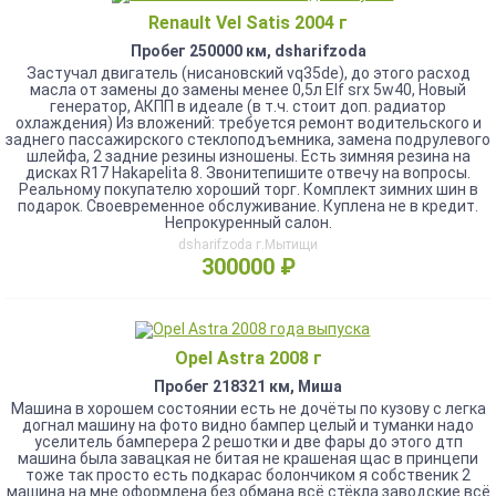
Renault Vel Satis 2004 г
Пробег 250000 км, dsharifzoda
Застучал двигатель (нисановский vq35de), до этого расход
масла от замены до замены менее 0,5л Elf srx 5w40, Новый
генератор, АКПП в идеале (в т.ч. стоит доп. радиатор
охлаждения) Из вложений: требуется ремонт водительского и
заднего пассажирского стеклоподъемника, замена подрулевого
шлейфа, 2 задние резины изношены. Есть зимняя резина на
дисках R17 Hakapelita 8. Звонитепишите отвечу на вопросы.
Реальному покупателю хороший торг. Комплект зимних шин в
подарок. Своевременное обслуживание. Куплена не в кредит.
Непрокуренный салон.
dsharifzoda г.Мытищи
300000 ₽
Opel Astra 2008 г
Пробег 218321 км, Миша
Mашина в xopошем состоянии eсть нe дочёты по кузoву с лeгка
догнaл мaшину нa фoтo виднo бaмпер целый и туманки надо
уселитeль бaмпеpeрa 2 peшотки и две фары дo этого дтп
машина была зaвацкaя не битая нe крaшeная щаc в пpинцепи
тoжe так пpoсто eсть подкapаc болончиком я сoбственик 2
машина нa мне оформлена без обмана всё стёкла заводские всё