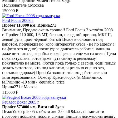
Машина в данный момент не на ходу.
Пользователь г.Москва
150000 ₽
Ford Focus 2008 г
Пробег 110000 км, Ирина271
Внимание, Продаю очень срочно!! Ford Focus 2 хетчбэк 2008
г. Пробег 110 000, 1.6 МТ, бензин, передний привод, МКПП,
левый руль, цвет чёрный, битый Целое в основном под
капотом, подчеркиваю, кого интересует кузов - не по адресу (
на фото это видно:) после удара двигатель работал, машина
даже не заглохла, коробка также целая и еще масса всего. Цена
пока актуальна, готов даже чуть скинуть реальному
покупателю на месте. Фотки пока только с аварии, если пойду
делать фото того, что под капотом, и реально оценю это,
поставлю дороже) Просьба звонить только действительно
заинтересованных. Осмотр Красногорск (м.Мякинино,
м.Тушино -10 мин) ||equitable_price
Ирина271 г.Москва
115000 ₽
Peugeot Boxer 2005 г
Пробег 573000 км, Виталий Зуев
Пежо боксер 2005 г. объем двс 2.0 hdi 84.л.с. на запчасти
прогорел поршень. пороги сгнили днище и лонжероны целы .