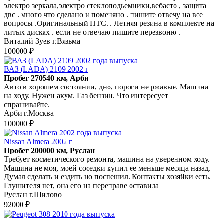
электро зеркала,электро стеклоподьемники,вебасто , защита
двс . много что сделано и поменяно . пишите отвечу на все
вопросы .Оригинальный ПТС. . Летняя резина в комплекте на
литых дисках . если не отвечаю пишите перезвоню .
Виталий Зуев г.Вязьма
100000 ₽
ВАЗ (LADA) 2109 2002 г
Пробег 270540 км, Арби
Авто в хорошем состоянии, дно, пороги не ржавые. Машина
на ходу. Нужен акум. Газ бензин. Что интересует
спрашивайте.
Арби г.Москва
100000 ₽
Nissan Almera 2002 г
Пробег 200000 км, Руслан
Требует косметического ремонта, машина на уверенном ходу.
Машина не моя, моей соседки купил ее меньше месяца назад.
Думал сделать и ездить но поспешил. Контакты хозяйки есть.
Глушителя нет, она его на переправе оставила
Руслан г.Шилово
92000 ₽