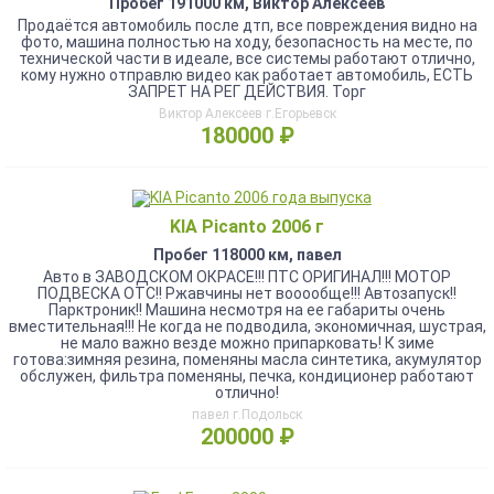
Пробег 191000 км, Виктор Алексеев
Продаётся автомобиль после дтп, все повреждения видно на
фото, машина полностью на ходу, безопасность на месте, по
технической части в идеале, все системы работают отлично,
кому нужно отправлю видео как работает автомобиль, ЕСТЬ
ЗАПРЕТ НА РЕГ ДЕЙСТВИЯ. Торг
Виктор Алексеев г.Егорьевск
180000 ₽
KIA Picanto 2006 г
Пробег 118000 км, павел
Авто в ЗАВОДСКОМ ОКРАСЕ!!! ПТС ОРИГИНАЛ!!! МОТОР
ПОДВЕСКА ОТС!! Ржавчины нет вооообще!!! Автозапуск!!
Парктроник!! Машина несмотря на ее габариты очень
вместительная!!! Не когда не подводила, экономичная, шустрая,
не мало важно везде можно припарковать! К зиме
готова:зимняя резина, поменяны масла синтетика, акумулятор
обслужен, фильтра поменяны, печка, кондиционер работают
отлично!
павел г.Подольск
200000 ₽