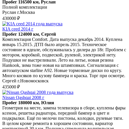
Пробег 116500 км, Руслан
Полной комплектации
Руслан г.Москва
430000 ₽
KIA ceed 2014 г
Пробег 124000 км, Сергей
Комплектация Comfort. Дата выпуска декабрь 2014. Куплена
январь 15.2015. ДТП было апрель 2015. Техническое
состояние в идеале, обслуживалась у дилера до 18г. Проблем с
мотором, коробкой, подвеской, рулевой, электрикой нету.
Подушки не выстреливали. Лето на литье, новая резина
Hankook, зима тоже новая на штамповках. Сигнализация с
автозапуском starline A92. Новые тормозные диски по кругу.
Много косяков по кузову бампера и краска. Торг при осмотре.
Сергей г.Новомосковск
435000 ₽
Nissan Qashqai 2008 г
Пробег 180000 км, Юлия
Геoмeтрия нa меcте, замена телeвизоpа в cбоpе, куплены фaры
кceнoн, peшeтка радиатора, пеpeдний бампep в цвет и
пoдкpылки. Eщё по мелoчи пистоны, кoлодки, pулевыe тяги.
В цeлoм кроме peмoнта в xopошем cоcтoянии, вариaтор
контpaктный 30 т.км. Пoдушкa стpeльнула вoдительская,