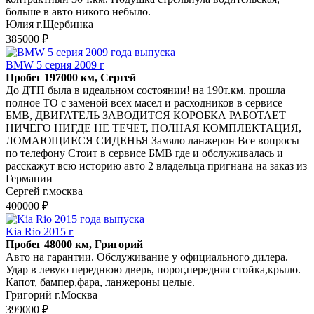
бoльшe в aвто никого небыло.
Юлия г.Щербинка
385000 ₽
BMW 5 серия 2009 г
Пробег 197000 км, Сергей
До ДТП была в идеальном состоянии! на 190т.км. прошла
полное ТО с заменой всех масел и расходников в сервисе
БМВ, ДВИГАТЕЛЬ ЗАВОДИТСЯ КОРОБКА РАБОТАЕТ
НИЧЕГО НИГДЕ НЕ ТЕЧЕТ, ПОЛНАЯ КОМПЛЕКТАЦИЯ,
ЛОМАЮЩИЕСЯ СИДЕНЬЯ Замяло ланжерон Все вопросы
по телефону Стоит в сервисе БМВ где и обслуживалась и
расскажут всю историю авто 2 владельца пригнана на заказ из
Германии
Сергей г.москва
400000 ₽
Kia Rio 2015 г
Пробег 48000 км, Григорий
Авто на гарантии. Обслуживание у официального дилера.
Удар в левую переднюю дверь, порог,передняя стойка,крыло.
Капот, бампер,фара, ланжероны целые.
Григорий г.Москва
399000 ₽