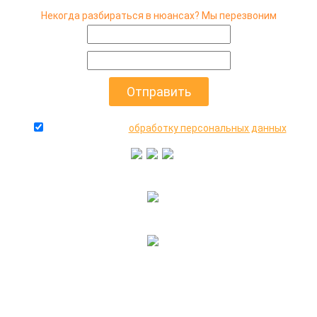
Некогда разбираться в нюансах? Мы перезвоним
даю согласие на
обработку персональных данных
+7(916)640-99-88
+7(495)545-47-05
2000-2026 © МосАвто - скупаем битые машины
иностранного и российского производства.