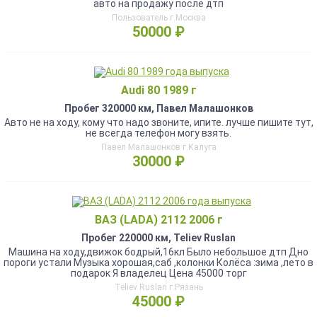
авто на продажу после дтп
Пользователь г.Москва
50000 ₽
Audi 80 1989 г
Пробег 320000 км, Павел Малашонков
Авто не на ходу, кому что надо звоните, ипите. лучше пишите тут,
не всегда телефон могу взять.
Павел Малашонков г.Калуга
30000 ₽
ВАЗ (LADA) 2112 2006 г
Пробег 220000 км, Teliev Ruslan
Машина на ходу,движок бодрый,16кл Было небольшое дтп Дно
пороги устали Музыка хорошая,саб ,колонки Колёса :зима ,лето в
подарок Я владелец Цена 45000 торг
Teliev Ruslan г.Рязань
45000 ₽