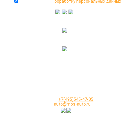
даю согласие на
обработку персональных данных
+7(916)640-99-88
+7(495)545-47-05
2000-2026 © МосАвто - скупаем битые машины
иностранного и российского производства.
КОНТАКТЫ
Телефон:
+7(495)545-47-05
Email:
auto@mos-auto.ru
ИП Клименко О. А.
ИНН: 500111431084