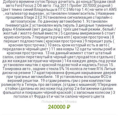
Доброго времени суток Прошу дочитать до конца Продам свой
авто Ford Focus 2 Об авто : Год 2011 Пробег 207000( родной )
Цвет темно синий Владельцы в ПТС 3 Мотор 1.4 ( на чипе от AWS
, катализатор вырезан , установлен пламегаситель ) Название
прошивка Stage 2 E2 Установлена сигнализация старлайн с
автозапуском . По данному автомобилю 1. Установлен
пневмогудок 2 установлен мультируль 3 диодные туманные
фары 4 ближний свет диоды лед ( трёх цветный режим , белый /
желтый / желто-белый вместе ) 5 сделаны американки 6 стоит
круиз контроль 7 перешита ручка кпп ( красная прострочка ) 8
перешит подлокотник ( красная прострочка ) 9 перешит руль (
красная прострочка ) 10 весь хром который есть в авто (
переделан в чёрный цвет ) 11 эва ковры 12 одеты чехлы ромб и
красная прострочка . 13 на данный момент стоит штатный
салон, салон перетянутый в чёрный цвет,продаётся отдельно (
да же каждая заглушечка чёрная ) 14 в каждую дверь под ручки
установлен ништяк с красной подсветкой и надпись Focus 15 .
Тонировка авто , задние стекла 5% 16 колёса летние R16 Литые
диски на резине 17 адаптированна функция закрывание дверей
при траганье автомобиля . 18 установлены вспышки ФСО в
верхний решетки . 19 отдам ремень грм с рем комплектом
роликов Ну а Теперь про автозвук .(отдам с машиной) 1Передние
стойки сделаны из эко кожи под рупор 2 в багажники сделан
фальшпол и покрашен чёрной краской ( с запасным колесом ) 3
потолок от Форда st и части салона чёрного цвета
Пользователь г.Москва
240000 ₽