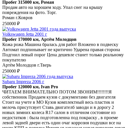
Пробег 315000 км, Роман
Продам авто на хорошем ходу. Упал снег на крышу
повреждения на фото. Торг.
Роман г.Ковров
250000 ₽
Volkswagen Jetta 2001 г
Пробег 170000 км, Артём Молодцов
Кожа рожа Машина бралась для работ Вложено в подвеску
Автомат подпинывает не критично Ударена правая сторона
Подгнил левый порог Цена дешевле станет только реальному
покупателю
Артём Молодцов г.Тверь
250000 ₽
Subaru Impreza 2006 г
Пробег 120000 км, Ivan Pro
ЧИТАЕМ ВНИМАТЕЛЬНО ПОТОМ ЗВОНИМ!!!!!!!!Я
собственник Продаем кузов с документами без двигателя
Стоит на учете в МО Кузов комплектный весь пластик и
мелочь присутсвует Ставь двигателб заводи и в дорогу 2
новых зимних колеса R17 салон в отличном состояние из
недостатков : была подготовленна под покраску , в проеме
левой задней двери есть один очаг коррозия подушки все на
месте КПП в порядке Имееться запасная новая передняя левая