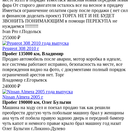
фара От старого двигателя осталось все на весное в придачу
Имееться ограничение оплатим сразу после продажи ( нет сил
и финансов доделать проект) ТОРГА НЕТ И НЕ БУДЕТ
ЗВОНИТЬ ПОНИМАЮЩИМ в помощи ПЕРЕКУПА не
нуждаемся !!!!!!!!!
Ivan Pro г.Подольск
255000 ₽
Peugeot 308 2010 г
Пробег 135000 км, Владимир
Продаю автомобиль после аварии, мотор коробка в идеале,
все системы работают исправно, безопасность на месте, все
повреждения видно на фото, с документами полный порядок
ограничений арестов нет. Торг
Владимир г.Егорьевск
240000 ₽
Nissan Almera 2005 г
Пробег 190000 км, Олег Бульгин
Машина на ходу сел и поехал продаю так как решили
преобрести другую чуть побольше машину брал у женщины
ана чуть её побила правую заднию дверь и передний бампер
чуть капот и немного правае крыло брал машину год назат
Олег Бульгин г.Ликино-Дулево