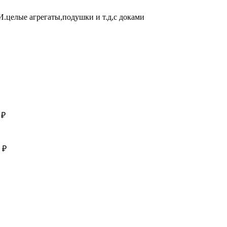
ые агрегаты,подушки и т.д,с доками
 ₽
 ₽