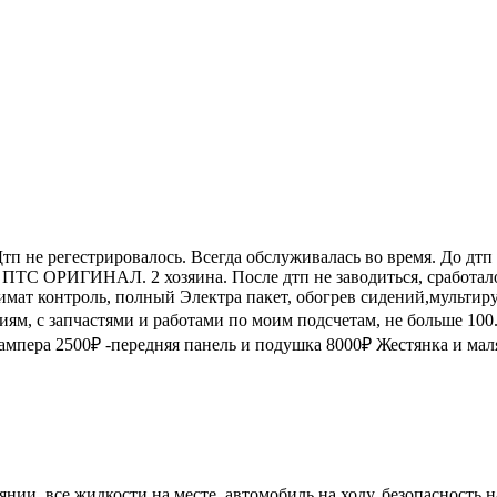
 Дтп не регестрировалось. Всегда обслуживалась во время. До дт
е. ПТС ОРИГИНАЛ. 2 хозяина. После дтп не заводиться, сработа
лимат контроль, полный Электра пакет, обогрев сидений,мультир
м, с запчастями и работами по моим подсчетам, не больше 100.
бампера 2500₽ -передняя панель и подушка 8000₽ Жестянка и ма
нии, все жидкости на месте, автомобиль на ходу, безопасность н