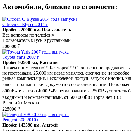
Автомобили, близкие по стоимости:
Citroen C-Elysee 2014 г
Пробег 220000 км, Пользователь
Все вопросы по телефону
Пользователь г.Гусь-Хрустальный
200000 ₽
Toyota Yaris 2007 г
Пробег 92500 км, Василий
Читаем внимательно!!! Без торга!!!! Свои цены не предлагать.
не пострадали. 25.000 км назад менялось сцепление на коробк
редкая комплектация. Бесключевой доступ, запуск с кнопки, к
ключа, полный пакет документов об обслуживании. По вложения
8000₽ -телевизор 4000₽ -Решетка радиатора 2500₽ -усилитель 
вводными и комплектациями, от 500.000₽!!! Торга нет!!!!!!
Василий г.Москва
225000 ₽
Peugeot 308 2010 г
Пробег 143598 км, Андрей
Продам автомобиль после дтп, мотор коробка в отличном состоя