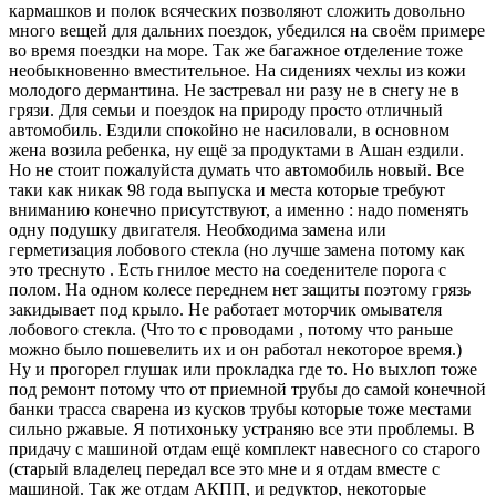
кармашков и полок всяческих позволяют сложить довольно
много вещей для дальних поездок, убедился на своём примере
во время поездки на море. Так же багажное отделение тоже
необыкновенно вместительное. На сидениях чехлы из кожи
молодого дермантина. Не застревал ни разу не в снегу не в
грязи. Для семьи и поездок на природу просто отличный
автомобиль. Ездили спокойно не насиловали, в основном
жена возила ребенка, ну ещё за продуктами в Ашан ездили.
Но не стоит пожалуйста думать что автомобиль новый. Все
таки как никак 98 года выпуска и места которые требуют
вниманию конечно присутствуют, а именно : надо поменять
одну подушку двигателя. Необходима замена или
герметизация лобового стекла (но лучше замена потому как
это треснуто . Есть гнилое место на соеденителе порога с
полом. На одном колесе переднем нет защиты поэтому грязь
закидывает под крыло. Не работает моторчик омывателя
лобового стекла. (Что то с проводами , потому что раньше
можно было пошевелить их и он работал некоторое время.)
Ну и прогорел глушак или прокладка где то. Но выхлоп тоже
под ремонт потому что от приемной трубы до самой конечной
банки трасса сварена из кусков трубы которые тоже местами
сильно ржавые. Я потихоньку устраняю все эти проблемы. В
придачу с машиной отдам ещё комплект навесного со старого
(старый владелец передал все это мне и я отдам вместе с
машиной. Так же отдам АКПП, и редуктор, некоторые