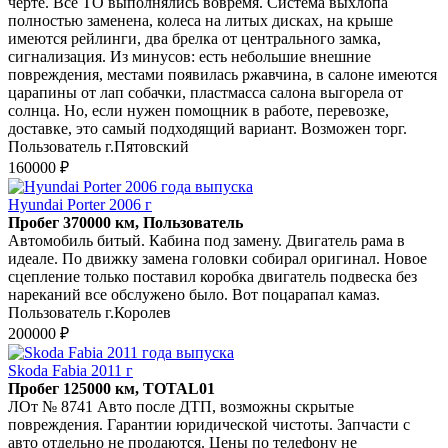
черте. Все ТО выполнялись вовремя. Система выхлопа
полностью заменена, колеса на литых дисках, на крыше
имеются рейлинги, два брелка от центрального замка,
сигнализация. Из минусов: есть небольшие внешние
повреждения, местами появилась ржавчина, в салоне имеются
царапины от лап собачки, пластмасса салона выгорела от
солнца. Но, если нужен помощник в работе, перевозке,
доставке, это самый подходящий вариант. Возможен торг.
Пользователь г.Пятовский
160000 ₽
Hyundai Porter 2006 г
Пробег 370000 км, Пользователь
Автомобиль битый. Кабина под замену. Двигатель рама в
идеале. По движку замена головки собирал оригинал. Новое
сцепление только поставил коробка двигатель подвеска без
нареканий все обслужено было. Вот поцарапал камаз.
Пользователь г.Королев
200000 ₽
Skoda Fabia 2011 г
Пробег 125000 км, TOTAL01
ЛОт № 8741 Авто после ДТП, возможны скрытые
повреждения. Гарантии юридической чистоты. Запчасти с
авто отдельно не продаются. Цены по телефону не