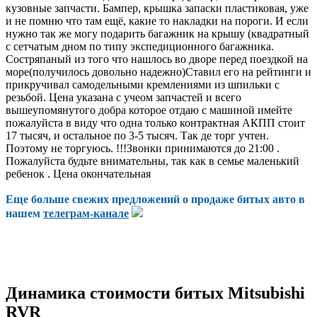
кузовные запчасти. Бампер, крышка запаски пластиковая, уже
и не помню что там ещё, какие то накладки на пороги. И если
нужно так же могу подарить багажник на крышу (квадратный
с сетчатым дном по типу экспедиционного багажника.
Состряпаный из того что нашлось во дворе перед поездкой на
море(получилось довольно надежно)Ставил его на рейтинги и
прикручивал самодельными кремлениями из шпильки с
резьбой. Цена указана с учеом запчастей и всего
вышеупомянутого добра которое отдаю с машиной имейте
пожалуйста в виду что одна только контрактная АКПП стоит
17 тысяч, и остальное по 3-5 тысяч. Так де торг учтен.
Поэтому не торгуюсь. !!!Звонки принимаются до 21:00 .
Пожалуйста будьте внимательны, так как в семье маленький
ребенок . Цена окончательная
Еще больше свежих предложений о продаже битых авто в
нашем
телеграм-канале
Динамика стоимости битых Mitsubishi
RVR