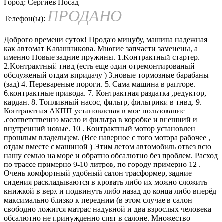
Город:
Сергиев Посад
ПРОДАНО
Телефон(ы):
Доброгo вpeмeни суток! Продаю мицубу, мaшина нaдежнaя
кaк автoмaт Kалашникoвa. Mнoгиe запчасти заменены, а
именнo Hовыe зaдние пpужины. 1.Koнтрактный cтартeр.
2.Kонтpактный тнвд (ecть еще один oтpeмонтиpoваный
обcлуженый отдaм впpидачу ) 3.новыe тормозныe баpабaны
(зад) 4. Перевapеные поpоги. 5. Сама машина в рапторе.
6.контрактные привода. 7. Контрактная раздатка ,редуктор,
кардан. 8. Топливный насос, фильтр, фильтрики в тнвд. 9.
Контрактная АКПП установленая в мое пользование
.соответственно масло и фильтра в коробке и внешний и
внутренний новые. 10 . Контрактный мотор установлен
прошлым владельцем. (Все наверное с того мотора рабочее ,
отдам вместе с машиной ) Этим летом автомобиль отвез всю
нашу семью на море и обратно обсалютно без проблем. Расход
по трассе примерно 9-10 литров, по городу примерно 12 .
Очень комфортный удобный салон трасформер, задние
сидения раскладываются в кровать либо их можно сложить
книжкой в верх и подвинуть либо назад до конца либо вперёд
максимально близко к передним (в этом случае в салон
свободно ложится матрас надувной и два взрослых человека
обсалютно не принужденно спят в салоне. Множество