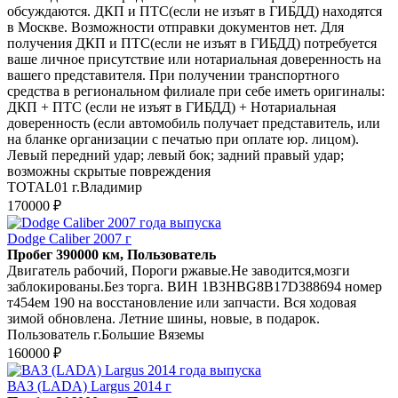
обсуждаются. ДКП и ПТС(если не изъят в ГИБДД) находятся
в Москве. Возможности отправки документов нет. Для
получения ДКП и ПТС(если не изъят в ГИБДД) потребуется
ваше личное присутствие или нотариальная доверенность на
вашего представителя. При получении транспортного
средства в региональном филиале при себе иметь оригиналы:
ДКП + ПТС (если не изъят в ГИБДД) + Нотариальная
доверенность (если автомобиль получает представитель, или
на бланке организации с печатью при оплате юр. лицом).
Левый передний удар; левый бок; задний правый удар;
возможны скрытые повреждения
TOTAL01 г.Владимир
170000 ₽
Dodge Caliber 2007 г
Пробег 390000 км, Пользователь
Двигатель рабочий, Пороги ржавые.Не заводится,мозги
заблокированы.Без торга. ВИН 1B3HBG8B17D388694 номер
т454ем 190 на восстановление или запчасти. Вся ходовая
зимой обновлена. Летние шины, новые, в подарок.
Пользователь г.Большие Вяземы
160000 ₽
ВАЗ (LADA) Largus 2014 г