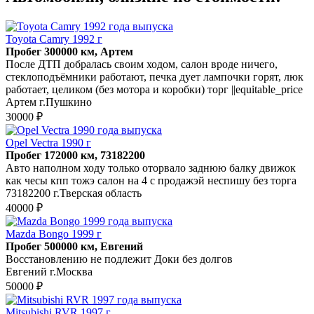
Toyota Camry 1992 г
Пробег 300000 км, Артем
После ДТП добралась своим ходом, салон вроде ничего,
стеклоподъёмники работают, печка дует лампочки горят, люк
работает, целиком (без мотора и коробки) торг ||equitable_price
Артем г.Пушкино
30000 ₽
Opel Vectra 1990 г
Пробег 172000 км, 73182200
Авто наполном ходу только оторвало заднюю балку движок
как чесы кпп тожэ салон на 4 с продажэй неспишу без торга
73182200 г.Тверская область
40000 ₽
Mazda Bongo 1999 г
Пробег 500000 км, Евгений
Восстановлению не подлежит Доки без долгов
Евгений г.Москва
50000 ₽
Mitsubishi RVR 1997 г