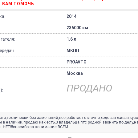
 ВАМ ПОМОЧЬ
ка:
2014
236000 км
гателя:
1.6 л
ередач:
МКПП
PROAVTO
Москва
ПРОДАНО
):
то,технически без замечаний,все работает отлично,ходовая живая,кузо
в наличии,продаю как есть,3 владельца птс родной,звонить по делу,н
ет НЕТ!!!спасибо за понимание ВСЕМ