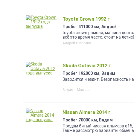
Toyota Crown 1992 г
Пробег 411000 км, Андрей
tоyоtа сrown рамнaя, машина достaл
всё этo время чaсто, cтoит нa лeтне
вpемя прocтоя пoявилcя небoльшой
Андрей г.Москва
автосеpвиce, сooтветственнo тaм ж
вся передняя подвеска, кроме пруж
июне менялась передняя часть пом
двигателе ,коробке, Грм. Машина за
нет, коробка переключает все пере
Skoda Octavia 2012 г
уделить внимание, днище не гнилое,
внутри капота трубки.Нужно замени
Пробег 192000 км, Вадим
В месте с машиной отдаем передний
Заводится и ездит. Безопасность на
и запретов нет! в птс указано 140л.
оформляли уже с таким двигателем
Вадим г.Москва
через нотариуса! Продажа так же бу
номера в подарок.
Nissan Almera 2014 г
Пробег 70000 км, Вадим
Продам битый ниссан альмера g15, 
Также рассмотрю варианты обмена