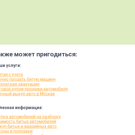
акже может пригодиться:
ши услуги:
тие с учета
очно продать битую машину
сплатная эвакуация
говор купли-продажи автомобиля
очный выкуп авто в Москве
лезная информация:
упка автомобилей на разборку
оимость битых автомобилей
куп битых и аварийных авто
коны и поправки