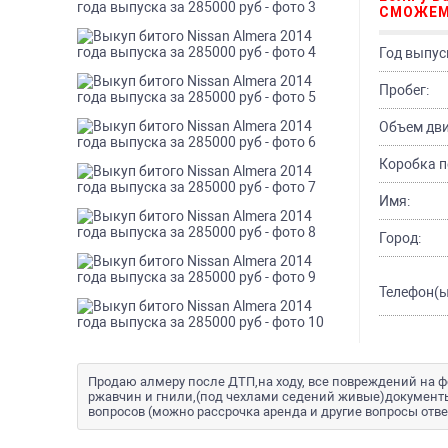
СМОЖЕМ
Год выпус
Пробег:
Объем дви
Коробка п
Имя:
Город:
Телефон(ы
Продаю алмеру после ДТП,на ходу, все повреждений на фо
ржавчин и гнили,(под чехлами седений живые)документы 
вопросов (можно рассрочка аренда и другие вопросы отв