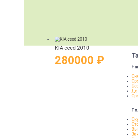
KIA ceed 2010
Т
280000 ₽
На
Сня
Ср
Бе
До
Ср
По
Ск
Ст
Вы
За