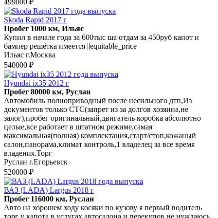
499000 ₽
Skoda Rapid 2017 г
Пробег 1000 км, Ильяс
Купил в начале года за 600тыс ша отдам за 450руб капот и
бампер решётка имеется ||equitable_price
Ильяс г.Москва
540000 ₽
Hyundai ix35 2012 г
Пробег 80000 км, Руслан
Автомобиль полноприводный после несильного дтп,Из
документов только СТС(запрет из за долгов хозяина,не
залог),пробег оригинальный,двигатель коробка абсолютно
целые,все работает в штатном режиме,самая
максимальная(полная) комплектация,старт/стоп,кожаный
салон,панорама,климат контроль,1 владелец за все время
владения.Торг
Руслан г.Егорьевск
520000 ₽
ВАЗ (LADA) Largus 2018 г
Пробег 116000 км, Руслан
Авто на хорошем ходу косяки по кузову я первый водитель
торг у капота в услугах автосалона и перекупов не нуждаюсь .