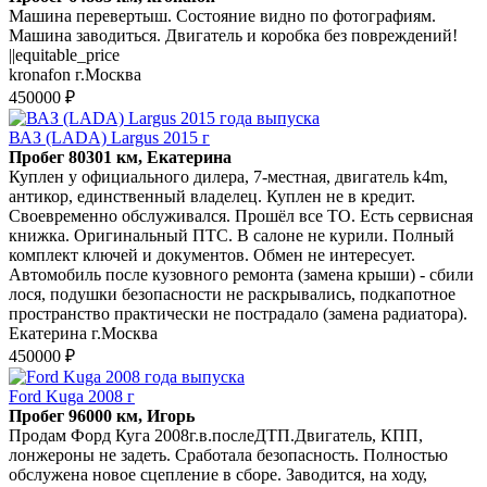
Машина перевертыш. Состояние видно по фотографиям.
Машина заводиться. Двигатель и коробка без повреждений!
||equitable_price
kronafon г.Москва
450000 ₽
ВАЗ (LADA) Largus 2015 г
Пробег 80301 км, Екатерина
Куплен у официального дилера, 7-местная, двигатель k4m,
антикор, единственный владелец. Куплен не в кредит.
Своевременно обслуживался. Прошёл все ТО. Есть сервисная
книжка. Оригинальный ПТС. В салоне не курили. Полный
комплект ключей и документов. Обмен не интересует.
Автомобиль после кузовного ремонта (замена крыши) - сбили
лося, подушки безопасности не раскрывались, подкапотное
пространство практически не пострадало (замена радиатора).
Екатерина г.Москва
450000 ₽
Ford Kuga 2008 г
Пробег 96000 км, Игорь
Продам Форд Куга 2008г.в.послеДТП.Двигатель, КПП,
лонжероны не задеть. Сработала безопасность. Полностью
обслужена новое сцепление в сборе. Заводится, на ходу,