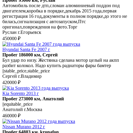
Пробег 95000 км, Руслан
Автомобиль после дтп,сломан алюминиевый поддон под
двигателем,коробка в порядке,декабрь 2015 года,первая
регистрация 16 год,документы в полном порядке,до этого не
билась,сигнализация с автозапуском,Птс
оригинал,повреждения на фото.Торг
Руслан г.Егорьевск
450000 ₽
Hyundai Santa Fe 2007 г
Пробег 186000 км, Сергей
Бул удар по низу. Жестянка сделана мотор целый на акпп
разбит колокол. Надо купить радиаторы фары бамтер
||stable_price,stable_price
Сергей г.Владимир
420000 ₽
Kia Sorento 2013 г
Пробег 273000 км, Анатолий
||equitable_price
Анатолий г.Москва
460000 ₽
Nissan Murano 2012 г
Пробег 64883 км, kronafon