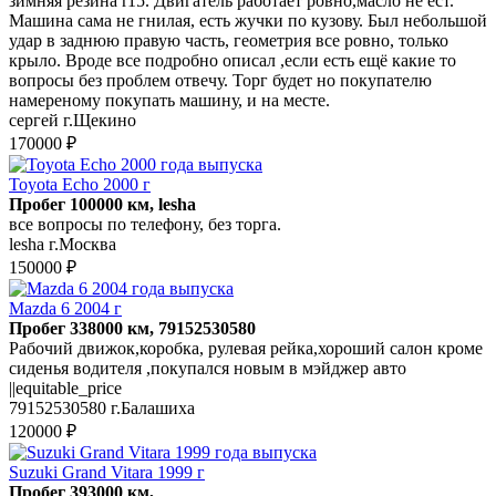
зимняя резина r15. Двигатель работает ровно,масло не ест.
Машина сама не гнилая, есть жучки по кузову. Был небольшой
удар в заднюю правую часть, геометрия все ровно, только
крыло. Вроде все подробно описал ,если есть ещё какие то
вопросы без проблем отвечу. Торг будет но покупателю
намереному покупать машину, и на месте.
сергей г.Щекино
170000 ₽
Toyota Echo 2000 г
Пробег 100000 км, lesha
все вопросы по телефону, без торга.
lesha г.Москва
150000 ₽
Mazda 6 2004 г
Пробег 338000 км, 79152530580
Рабочий движок,коробка, рулевая рейка,хороший салон кроме
сиденья водителя ,покупался новым в мэйджер авто
||equitable_price
79152530580 г.Балашиха
120000 ₽
Suzuki Grand Vitara 1999 г
Пробег 393000 км,