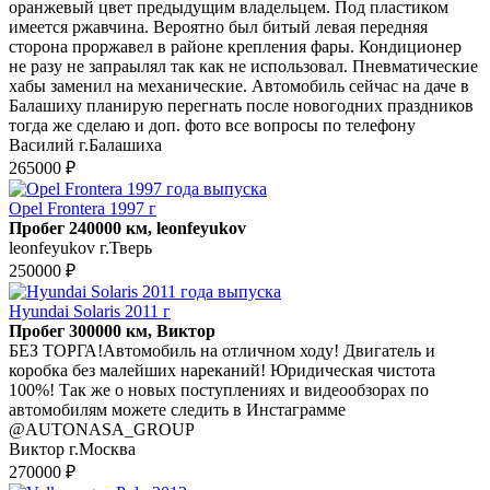
оранжевый цвет предыдущим владельцем. Под пластиком
имеется ржавчина. Вероятно был битый левая передняя
сторона проржавел в районе крепления фары. Кондиционер
не разу не запраылял так как не использовал. Пневматические
хабы заменил на механические. Автомобиль сейчас на даче в
Балашиху планирую перегнать после новогодних праздников
тогда же сделаю и доп. фото все вопросы по телефону
Василий г.Балашиха
265000 ₽
Opel Frontera 1997 г
Пробег 240000 км, leonfeyukov
leonfeyukov г.Тверь
250000 ₽
Hyundai Solaris 2011 г
Пробег 300000 км, Виктор
БЕЗ ТОРГА!Автомобиль на отличном ходу! Двигатель и
коробка без малейших нареканий! Юридическая чистота
100%! Так же о новых поступлениях и видеообзорах по
автомобилям можете следить в Инстаграмме
@AUTONASA_GROUP
Виктор г.Москва
270000 ₽