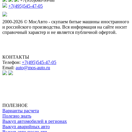
+7(916)640-99-88
+7(495)545-47-05
2000-2026 © МосАвто - скупаем битые машины иностранного
и российского производства.
Вся информация на сайте носит
справочный характер и не является публичной офертой.
КОНТАКТЫ
Телефон:
+7(495)545-47-05
Email:
auto@mos-auto.ru
ИП Клименко О. А.
ИНН: 500111431084
ОГРНИП: 319508100025369
ПОЛЕЗНОЕ
Варианты расчета
Полезно знать
Выкуп автомобилей в регионах
Выкуп аварийных авто
Выкуп авто после дтп