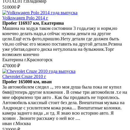
TOTAL01 г.Владимир
510000 ₽
Volkswagen Polo 2014 г
Пробег 116937 км, Екатерина
Машина на ходу,в таком состоянии 3 года,езжу и норм,но
конечно делать надо,а сейчас нужны деньги на другие
цели.Ещё есть фото,пришлю.Нету детали где должен быть
vin,но сейчас его можно поставить на другой детали.Резина
уже убитая,одного диска нету,попала на булыжник.Торг
возможен конечно
Екатерина г.Красногорск
470000 ₽
Chevrolet Cruze 2010 г
Пробег 165000 км, иван
За автомобилем следил .., это моя душа была пока не купил
бмв(((теперь другие вложения . В семье три автомобиля .т.е на
мне оформлено три авто . Как бы продавать не тороплюсь.
Автомобиль классный стоит без дела. Внештатная музыка на
Андроиде с усилителем кожа рожа.... Внештатные колонки.
камера заднего вида ,.и тд. Я знаю всю историю авто. Я
хозяин . Звоните расскажу о ней все ....
иван г.Москва
520000 ₽