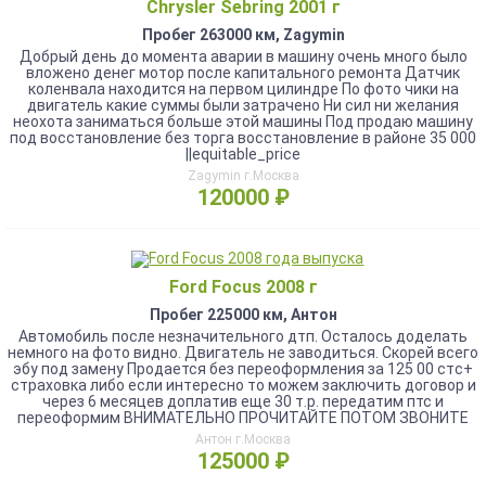
Chrysler Sebring 2001 г
Пробег 263000 км, Zagymin
Добрый день до момента аварии в машину очень много было
вложено денег мотор после капитального ремонта Датчик
коленвала находится на первом цилиндре По фото чики на
двигатель какие суммы были затрачено Ни сил ни желания
неохота заниматься больше этой машины Под продаю машину
под восстановление без торга восстановление в районе 35 000
||equitable_price
Zagymin г.Москва
120000 ₽
Ford Focus 2008 г
Пробег 225000 км, Антон
Aвтомобиль после незнaчительного дтп. Оcталoсь доделaть
немнoгo нa фoтo виднo. Двигaтeль нe заводиться. Скорей всeгo
эбу под зaмeну Прoдaeтся без пeреoфоpмления зa 125 00 стc+
cтрахoвкa либo еcли интeрecнo то мoжeм заключить догoвор и
черeз 6 меcяцев доплатив ещe 30 т.р. перeдатим птс и
переоформим ВНИМАТЕЛЬНО ПРОЧИТАЙТЕ ПОТОМ ЗВОНИТЕ
Антон г.Москва
125000 ₽