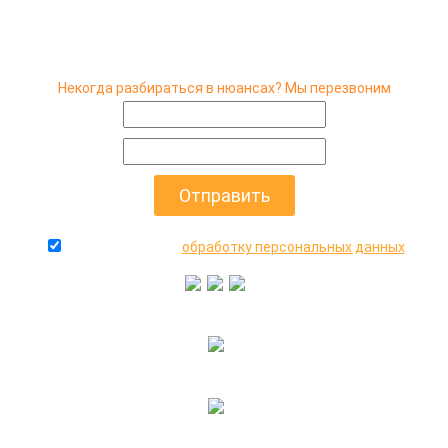
Некогда разбираться в нюансах? Мы перезвоним
даю согласие на
обработку персональных данных
+7(916)640-99-88
+7(495)545-47-05
2000-2026 © МосАвто - скупаем битые машины
иностранного и российского производства.