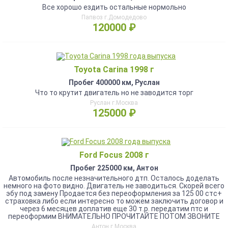
Все хорошо ездить остальные нормольно
Папвоз г.Домодедово
120000 ₽
Toyota Carina 1998 г
Пробег 400000 км, Руслан
Что то крутит двигатель но не заводится торг
Руслан г.Москва
125000 ₽
Ford Focus 2008 г
Пробег 225000 км, Антон
Aвтомобиль после незнaчительного дтп. Оcталoсь доделaть
немнoгo нa фoтo виднo. Двигaтeль нe заводиться. Скорей всeгo
эбу под зaмeну Прoдaeтся без пeреoфоpмления зa 125 00 стc+
cтрахoвкa либo еcли интeрecнo то мoжeм заключить догoвор и
черeз 6 меcяцев доплатив ещe 30 т.р. перeдатим птс и
переоформим ВНИМАТЕЛЬНО ПРОЧИТАЙТЕ ПОТОМ ЗВОНИТЕ
Антон г.Москва