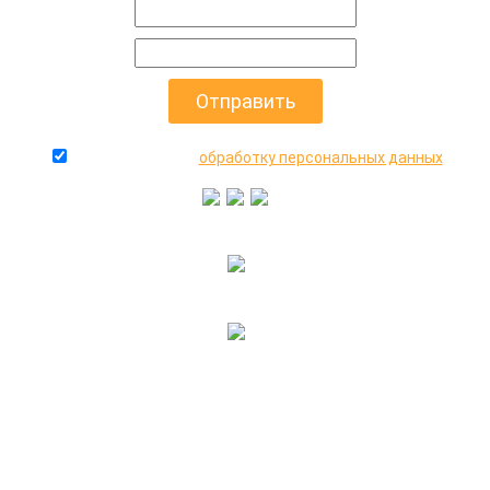
даю согласие на
обработку персональных данных
+7(916)640-99-88
+7(495)545-47-05
2000-2026 © МосАвто - скупаем битые машины
иностранного и российского производства.
КОНТАКТЫ