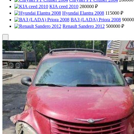
KIA ceed 2010
280000 ₽
Hyundai Elantra 2008
115000 ₽
ВАЗ (LADA) Priora 2008
90000
Renault Sandero 2012
500000 ₽