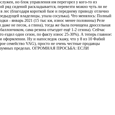
лужен, но блок управления им перегорел у кого-то из
дний ряд сидений раскладывается, перевезти можно чуть ли не
 в лес (благодаря короткой базе и переднему приводу отлично
предыдущей владелицы, упала сосулька). Что менялось: Полный
одки - январь 2021 (15 тыс км, износ менее половины) Реле
 даже не песок, а глина), тогда же была почищена дроссельная
баллончиком, сама резина отъездит ещё 1-2 сезона). Сейчас
 ездил один сезон, по факту износ 25-30%). А теперь главное:
при оформлении. Ну и напоследок скажу, что у 8 из 10 Фабий
оброе семейство VAG), просто не очень честные продавцы
г в разумных пределах. ОГРОМНАЯ ПРОСЬБА: ЕСЛИ