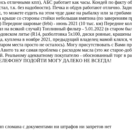
ь отличными кпп), АБС работает как часы. Кондей по факту обс
стал, т.к. без надобности). Печка и обдув работают отлично. За
, то можете ездить на этом чуде даже на рыбалку или за грибами
На крыше со стороны стойки небольшая вмятина (по заверениям 
 Передние шаровые (febi) - июнь 2021 (10 тыс. км) Передние кол
л на всякий случай) Топливный фильтр - 5.01.2022 (в старом был
довском литье (R14, разболтовка 5х100, диски ровные, крашены 
 куплена в ноябре 2021, предыдущий владелец мамой клялся, что
в старом места просто не осталось). Могу присутствовать с Вами 
 Авито та же самая проблема с расходом масла (это же старое-д
елей. Реальному адекватному покупателю - обоснованный тор
ЕЛЕФОНУ ПОДОЙТИ МОГУ ДАЛЕКО НЕ ВСЕГДА!
пп сломана с документами ни штрафов ни запретов нет