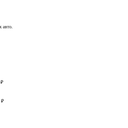
 авто.
 ₽
 ₽