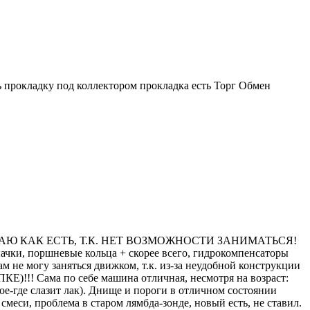
ь прокладку под коллектором прокладка есть Торг Обмен
АЮ КАК ЕСТЬ, Т.К. НЕТ ВОЗМОЖНОСТИ ЗАНИМАТЬСЯ!
пачки, поршневые кольца + скорее всего, гидрокомпенсаторы
ам не могу заняться движком, т.к. из-за неудобной конструкции
Сама по себе машина отличная, несмотря на возраст:
ое-где слазит лак). Днище и пороги в отличном состоянии
меси, проблема в старом лямбда-зонде, новый есть, не ставил.