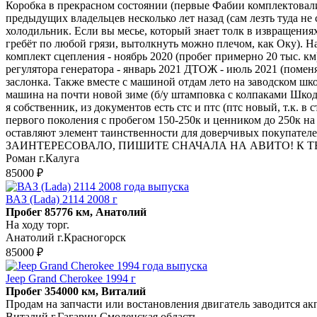
Коробка в прекрасном состоянии (первые Фабии комплектовалис
предыдущих владельцев несколько лет назад (сам лезть туда не 
холодильник. Если вы месье, который знает толк в извращениях
гребёт по любой грязи, вытолкнуть можно плечом, как Оку). 
комплект сцепления - ноябрь 2020 (пробег примерно 20 тыс. км)
регулятора генератора - январь 2021 ДТОЖ - июль 2021 (поменя
заслонка. Также вместе с машиной отдам лето на заводском шко
машина на почти новой зиме (б/у штамповка с колпаками Шкода,
я собственник, из документов есть стс и птс (птс новый, т.к. 
первого поколения с пробегом 150-250к и ценником до 250к на
оставляют элемент таинственности для доверчивых покупат
ЗАИНТЕРЕСОВАЛО, ПИШИТЕ СНАЧАЛА НА АВИТО! К Т
Роман г.Калуга
85000 ₽
ВАЗ (Lada) 2114 2008 г
Пробег 85776 км, Анатолий
На ходу торг.
Анатолий г.Красногорск
85000 ₽
Jeep Grand Cherokee 1994 г
Пробег 354000 км, Виталий
Продам на запчасти или востановления двигатель заводится ак
Виталий г.Гагарин Смоленская область