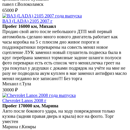
павел г.Волоколамск
65000 ₽
ВАЗ (LADA) 2105 2007 г
Пробег 16000 км, Михаил
Продаю свой авто после небольшого ДТП мой первый
автомобиль сделано много нового двигатель работает как
часы коробка на 5 с плюсом дно живое пороги и
поддонкратники переварены на совесть менял новое
сцепление ЛУК заменил новый глушитель подвеска была в
круг перебрана заменил тормозные задние шланги полуоси
фото переварки есть есть список чего менял,печка греет на
ура покупал у дедушки с доками подрядок на учёте на мне не
разу не подводила акум куплен в мае заменил антифриз масло
менял недавно все записано!!! Без торга
Михаил г.Тула
30000 ₽
Chevrolet Lanos 2008 г
Пробег 170000 км, Марина
Авто после бокового удара, на ходу повреждения только
кузова (задняя правая дверь и крыла) все на фоото. Торг
уместен
Марина г.Кимры