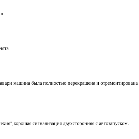
ал
снята
о авари машина была полностью перекрашена и отремонтирована о
чехия",хорошая сигнализация двухсторонняя с автозапуском.