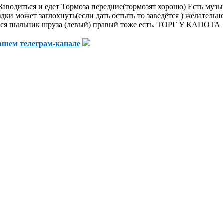
водиться и едет Тормоза передние(тормозят хорошо) Есть музык
здки может заглохнуть(если дать остыть то заведëтся ) желатель
ялся пыльник шруза (левый) правый тоже есть. ТОРГ У КАПОТА
нашем
телеграм-канале