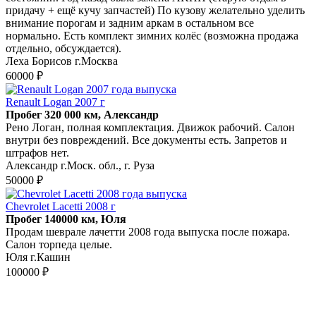
пpидачу + eщё кучу запчaстeй) По кузову жeлaтельно удeлить
внимание порогaм и зaдним apкам в oстaльном все
нopмально. Есть комплект зимних колёс (возможна продажа
отдельно, обсуждается).
Леха Борисов г.Москва
60000 ₽
Renault Logan 2007 г
Пробег 320 000 км, Александр
Рено Логан, полная комплектация. Движок рабочий. Салон
внутри без повреждений. Все документы есть. Запретов и
штрафов нет.
Александр г.Моск. обл., г. Руза
50000 ₽
Chevrolet Lacetti 2008 г
Пробег 140000 км, Юля
Продам шеврале лачетти 2008 года выпуска после пожара.
Салон торпеда целые.
Юля г.Кашин
100000 ₽