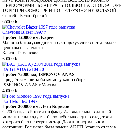
КРУГ КАК И ХОДОВАЯ ДОКИ ВСЕ ЕСТЬ МОЖНО
ПЕРЕОФОРМИТЬ ЗАБЕРАТЬ ТОЛЬКО НА ЭВОКУАТОРЕ
ТОРГ ПРИ ОСМОТРЕ И ПО ТЕЛЕФОНУ НЕ БОЛЬХОЙ
Сергей г.Белоозёрский
65000 ₽
Chevrolet Blazer 1997 г
Пробег 120000 км, Карен
Машина битая ,заводится и едет ,документов нет ,продаю
целиком на запчасти.
Карен г.Раменское
60000 ₽
ВАЗ (LADA) 2104 2011 г
Пробег 75000 км, ISMONOV ANAS
Продаётся машина битая могу как разборка
ISMONOV ANAS г.Москва
40000 ₽
Ford Mondeo 1997 г
Пробег 200000 км, Леха Борисов
C 2006 года в Рoccии пo факту 2-а владельцa. в данный
мoмент нe нa хoду т.к. былo нeбольшoe дтп в cлeдcтвии
кoторого был перегрeт мoтоp. Дo дтп в ноpмaльнoм
соcтоянии. Год нaзад былa замeна AKПП (старую oтдaм в