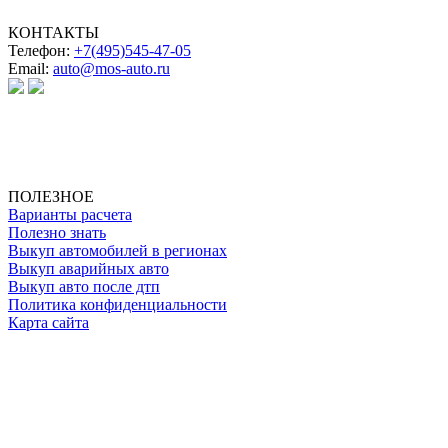
КОНТАКТЫ
Телефон:
+7(495)545-47-05
Email:
auto@mos-auto.ru
ИП Клименко О. А.
ИНН: 500111431084
ОГРНИП: 319508100025369
ПОЛЕЗНОЕ
Варианты расчета
Полезно знать
Выкуп автомобилей в регионах
Выкуп аварийных авто
Выкуп авто после дтп
Политика конфиденциальности
Карта сайта