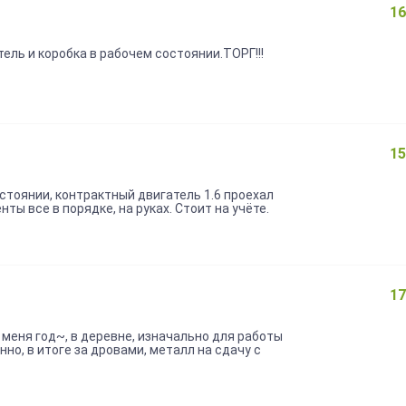
одходящий вариант. Возможен торг.
16
ель и коробка в рабочем состоянии.ТОРГ!!!
15
тоянии, контрактный двигатель 1.6 проехал
ты все в порядке, на руках. Стоит на учёте.
17
у меня год~, в деревне, изначально для работы
но, в итоге за дровами, металл на сдачу с
азельке: 406 карбюратор 151, настроенный,
ставил малый, расход меньше стал, головка
 новые тысяч 30 ~, есть газ, не вписан (могу
 приёмная (штаны) и глушитель новые, резина в