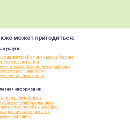
акже может пригодиться:
ши услуги:
куп двигателей от иномарок в Москве
сплатная эвакуация
ием битых автомобилей на разборку
купаем залоговые авто
купаем китайские авто
лезная информация:
е продать битый авто
куп битых и аварийных авто
упка автомобилей на разборку
куп различных марок авто
коны и поправки