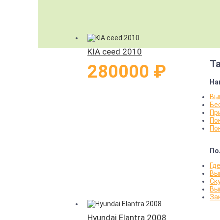
KIA ceed 2010
Т
280000 ₽
На
Вы
Бе
Пр
По
По
По
Гд
Вы
Ск
Вы
За
Hyundai Elantra 2008