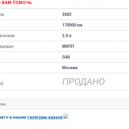
 ВАМ ПОМОЧЬ
ка:
2003
170000 км
гателя:
2.0 л
ередач:
МКПП
GAll
Москва
ПРОДАНО
):
рка
авто в нашем
телеграм-канале