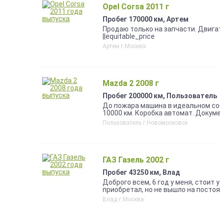
перевозке, доставке, это самый п
Opel Corsa 2011 г
Пробег 170000 км, Артем
Продаю только на запчасти. Двигат
||equitable_price
Артем г.Москва
Mazda 2 2008 г
Пробег 200000 км, Пользователь
До пожара машина в идеальном сос
10000 км. Коробка автомат. Докумен
Пользователь г.Новомосковск
ГАЗ Газель 2002 г
Пробег 43250 км, Влад
Доброго всем, 6 год у меня, стоит 
приобретал, но не вышло на постоян
деревни, мебель и по мелочи, по г
Влад г.Москва
последнему кому давал, жиклёр по
ремонт тысяч 20 назад, цепи звезды
посоветовать 19~р, регистрацию),