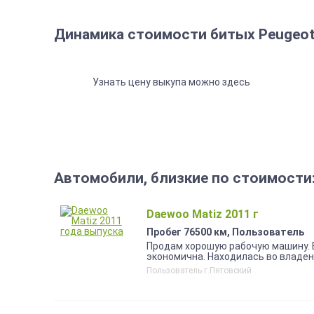
Динамика стоимости битых Peugeot
Узнать цену выкупа можно здесь
Автомобили, близкие по стоимости
Daewoo Matiz 2011 г
Пробег 76500 км, Пользователь
Продам хорошую рабочую машину. 
экономична. Находилась во владен
городской черте. Все ТО выполнял
Пользователь г.Пятовский
заменена, колеса на литых дисках,
центрального замка, сигнализация
повреждения, местами появилась 
собачки, пластмасса салона выгоре