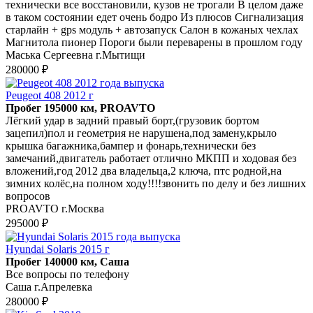
технически все восстановили, кузов не трогали В целом даже
в таком состоянии едет очень бодро Из плюсов Сигнализация
старлайн + gps модуль + автозапуск Салон в кожаных чехлах
Магнитола пионер Пороги были переварены в прошлом году
Маська Сергеевна г.Мытищи
280000 ₽
Peugeot 408 2012 г
Пробег 195000 км, PROAVTO
Лёгкий удар в задний правый борт,(грузовик бортом
зацепил)пол и геометрия не нарушена,под замену,крыло
крышка багажника,бампер и фонарь,технически без
замечаний,двигатель работает отлично МКПП и ходовая без
вложений,год 2012 два владельца,2 ключа, птс родной,на
зимних колёс,на полном ходу!!!!звонить по делу и без лишних
вопросов
PROAVTO г.Москва
295000 ₽
Hyundai Solaris 2015 г
Пробег 140000 км, Саша
Все вопросы по телефону
Саша г.Апрелевка
280000 ₽