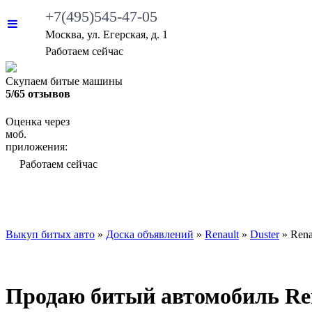
+7(495)545-47-05
Москва, ул. Егерская, д. 1
•
Работаем сейчас
Скупаем битые машины
5/65 отзывов
Оценка через
моб.
приложения:
•
Работаем сейчас
ВЫКУП БИТЫХ АВТО
КАКИЕ АВТО МЫ ВЫ
Выкуп битых авто
»
Доска объявлений
»
Renault
»
Duster
»
Rena
Продаю битый автомобиль Rena