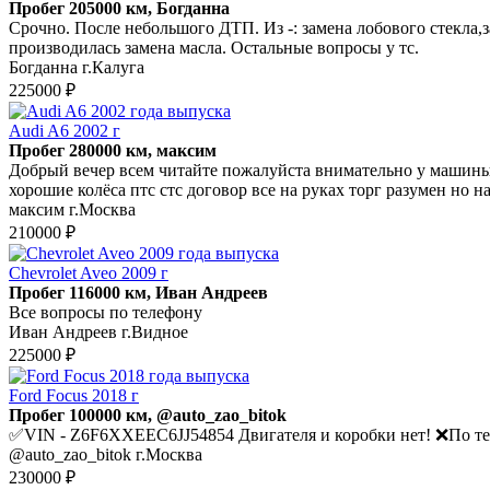
Пробег 205000 км, Богданна
Срочно. После небольшого ДТП. Из -: замена лобового стекла,
производилась замена масла. Остальные вопросы у тс.
Богданна г.Калуга
225000 ₽
Audi A6 2002 г
Пробег 280000 км, максим
Добрый вечер всем читайте пожалуйста внимательно у машины п
хорошие колёса птс стс договор все на руках торг разумен но н
максим г.Москва
210000 ₽
Chevrolet Aveo 2009 г
Пробег 116000 км, Иван Андреев
Все вопросы по телефону
Иван Андреев г.Видное
225000 ₽
Ford Focus 2018 г
Пробег 100000 км, @auto_zao_bitok
✅VIN - Z6F6XXEEC6JJ54854 Двигателя и коробки нет! ❌По т
@auto_zao_bitok г.Москва
230000 ₽