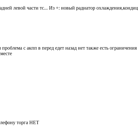
задней левой части тс... Из +: новый радиатор охлаждения,кон
роблема с акпп в перед едет назад нет также есть ограничения
аместе
елефону торга НЕТ