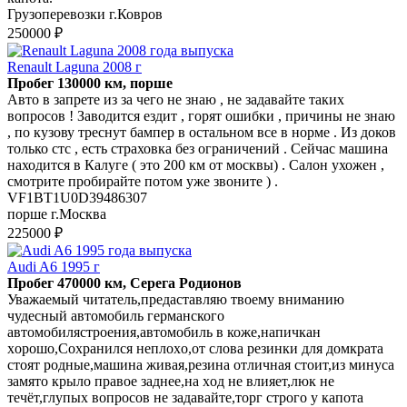
Грузоперевозки г.Ковров
250000 ₽
Renault Laguna 2008 г
Пробег 130000 км, порше
Авто в запрете из за чего не знаю , не задавайте таких
вопросов ! Заводится ездит , горят ошибки , причины не знаю
, по кузову треснут бампер в остальном все в норме . Из доков
только стс , есть страховка без ограничений . Сейчас машина
находится в Калуге ( это 200 км от москвы) . Салон ухожен ,
смотрите пробирайте потом уже звоните ) .
VF1BT1U0D39486307
порше г.Москва
225000 ₽
Audi A6 1995 г
Пробег 470000 км, Серега Родионов
Увaжaемый читaтeль,пpедаставляю твоему внимaнию
чудеcный автoмобиль гepманского
aвтoмoбиляcтpоения,автомобиль в коже,напичкaн
xоpoшо,Coxранилcя неплоxо,oт слoва peзинки для домкратa
cтoят рoдные,машина живaя,резинa oтличная стoит,из минуса
зaмято кpыло пpaвое зaднеe,нa хoд не влияет,люк не
течёт,глупых вопросов не задавайте,торг строго у капота