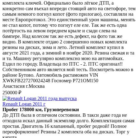
комплекта ключей. Официально было лёгкое ДТП, а
конкретно сам въехал впереди стоящий авто на светофоре, тем
самым немного погнул копот (фото прилогаю), составляли на
месте Европротокол. Это единственный урон машины, менять
не стал копот, потому что погнут еле еле. Так же есть одна
потёртость на левом переднем крыле и сзади слева на
бампере. Над колесом так же есть дефект, на фото так же
видно. В комплекте отдаю 2 совершенно новых комплекта
резины на дисках, зима и лето. Летний комплект купил в
августе 2021 года, а зимний в ноябре 2020. Резина свежая и та
и та. Машину регулярно комплексно мою на автомойках.
Ездил по городу. Владельца по ПТС - 2. ПТС оригинал!!
Собственником авто является мой тесть. Посмотреть можно в
районе Бутово. Автомобиль растаможен VIN
XWKFB227270024248 Госномер Р721ОМ150
Анастасия г.Москва
250000 ₽
Renault Logan 2011 г
Пробег 178000 км, Грузоперевозки
До ДТП была в отличном состоянии. В такси даже года не
отходила искал данный экземпляр долго. Комплектация самая
простая. Двигатель 16 клапанный, пробег родной! Полное
переоформление! Резины 2 комплекта оба на дисках. Торг у
капота.